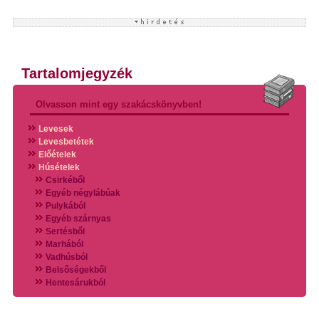
Tartalomjegyzék
Olvasson mint egy szakácskönyvben!
Levesek
Levesbetétek
Előételek
Húsételek
Csirkéből
Egyéb négylábúak
Pulykából
Egyéb szárnyas
Sertésből
Marhából
Vadhúsból
Belsőségekből
Hentesárukból
Vadszárnyasokból
Vegyes húsokból