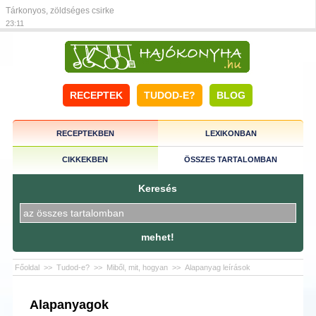
Tárkonyos, zöldséges csirke
23:11
RECEPTEK
TUDOD-E?
BLOG
RECEPTEKBEN
LEXIKONBAN
CIKKEKBEN
ÖSSZES TARTALOMBAN
Keresés
mehet!
Főoldal
>>
Tudod-e?
>>
Miből, mit, hogyan
>>
Alapanyag leírások
Alapanyagok