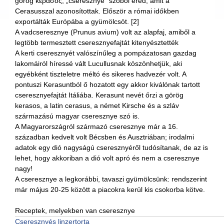
görög κέρασος, „cseresznye” szóból ered, amit a
Cerasusszal azonosítottak. Először a római időkben
exportálták Európába a gyümölcsöt. [2]
A vadcseresznye (Prunus avium) volt az alapfaj, amiből a
legtöbb termesztett cseresznyefajtát kitenyésztették
A kerti cseresznyét valószínűleg a pompázatosan gazdag
lakomáiról híressé vált Lucullusnak köszönhetjük, aki
egyébként tiszteletre méltó és sikeres hadvezér volt. A
pontuszi Kerasuntból ő hozatott egy akkor kiválónak tartott
cseresznyefajtát Itáliába. Kerasunt nevét őrzi a görög
kerasos, a latin cerasus, a német Kirsche és a szláv
származású magyar cseresznye szó is.
A Magyarországról származó cseresznye már a 16.
században kedvelt volt Bécsben és Ausztriában; irodalmi
adatok egy dió nagyságú cseresznyéről tudósítanak, de az is
lehet, hogy akkoriban a dió volt apró és nem a cseresznye
nagy!
A cseresznye a legkorábbi, tavaszi gyümölcsünk: rendszerint
már május 20-25 között a piacokra kerül kis csokorba kötve.
Receptek, melyekben van cseresznye
Cseresznyés linzertorta