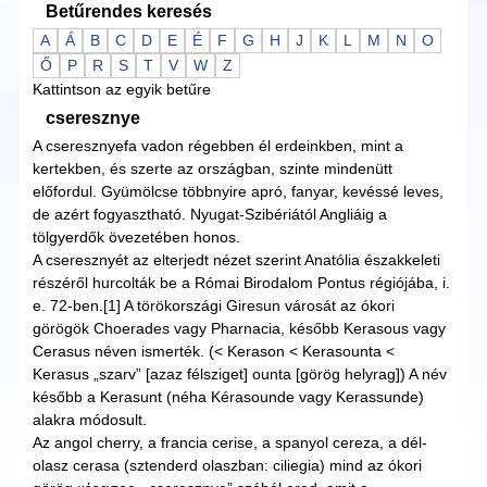
Betűrendes keresés
A
Á
B
C
D
E
É
F
G
H
J
K
L
M
N
O
Ő
P
R
S
T
V
W
Z
Kattintson az egyik betűre
cseresznye
A cseresznyefa vadon régebben él erdeinkben, mint a
kertekben, és szerte az országban, szinte mindenütt
előfordul. Gyümölcse többnyire apró, fanyar, kevéssé leves,
de azért fogyasztható. Nyugat-Szibériától Angliáig a
tölgyerdők övezetében honos.
A cseresznyét az elterjedt nézet szerint Anatólia északkeleti
részéről hurcolták be a Római Birodalom Pontus régiójába, i.
e. 72-ben.[1] A törökországi Giresun városát az ókori
görögök Choerades vagy Pharnacia, később Kerasous vagy
Cerasus néven ismerték. (< Kerason < Kerasounta <
Kerasus „szarv” [azaz félsziget] ounta [görög helyrag]) A név
később a Kerasunt (néha Kérasounde vagy Kerassunde)
alakra módosult.
Az angol cherry, a francia cerise, a spanyol cereza, a dél-
olasz cerasa (sztenderd olaszban: ciliegia) mind az ókori