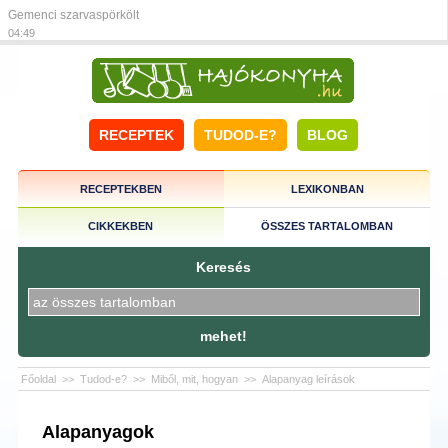
Gemenci szarvaspörkölt
04:49
RECEPTEK
TUDOD-E?
BLOG
RECEPTEKBEN
LEXIKONBAN
CIKKEKBEN
ÖSSZES TARTALOMBAN
Keresés
mehet!
Főoldal
>>
Tudod-e?
>>
Miből, mit, hogyan
>>
Alapanyag leírások
Alapanyagok