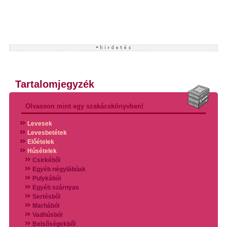
Tartalomjegyzék
Olvasson mint egy szakácskönyvben!
Levesek
Levesbetétek
Előételek
Húsételek
Csirkéből
Egyéb négylábúak
Pulykából
Egyéb szárnyas
Sertésből
Marhából
Vadhúsból
Belsőségekből