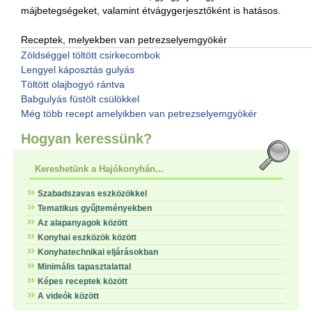
májbetegségeket, valamint étvágygerjesztőként is hatásos.
Receptek, melyekben van petrezselyemgyökér
Zöldséggel töltött csirkecombok
Lengyel káposztás gulyás
Töltött olajbogyó rántva
Babgulyás füstölt csülökkel
Még több recept amelyikben van petrezselyemgyökér
Hogyan keressünk?
Kereshetünk a Hajókonyhán...
Szabadszavas eszközökkel
Tematikus gyűjteményekben
Az alapanyagok között
Konyhai eszközök között
Konyhatechnikai eljárásokban
Minimális tapasztalattal
Képes receptek között
A videók között