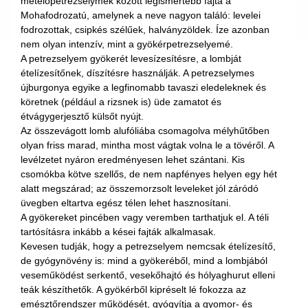
metélőpetrezselymek között legismertebb fajta a
Mohafodrozatú, amelynek a neve nagyon találó: levelei
fodrozottak, csipkés szélűek, halványzöldek. Íze azonban
nem olyan intenzív, mint a gyökérpetrezselyemé.
A petrezselyem gyökerét levesízesítésre, a lombját
ételízesítőnek, díszítésre használják. A petrezselymes
újburgonya egyike a legfinomabb tavaszi eledeleknek és
köretnek (például a rizsnek is) üde zamatot és
étvágygerjesztő külsőt nyújt.
Az összevágott lomb alufóliába csomagolva mélyhűtőben
olyan friss marad, mintha most vágtak volna le a tövéről. A
levélzetet nyáron eredményesen lehet szántani. Kis
csomókba kötve szellős, de nem napfényes helyen egy hét
alatt megszárad; az összemorzsolt leveleket jól záródó
üvegben eltartva egész télen lehet hasznosítani.
A gyökereket pincében vagy veremben tarthatjuk el. A téli
tartósításra inkább a kései fajták alkalmasak.
Kevesen tudják, hogy a petrezselyem nemcsak ételízesítő,
de gyógynövény is: mind a gyökeréből, mind a lombjából
veseműködést serkentő, vesekőhajtó és hólyaghurut elleni
teák készíthetők. A gyökérből kipréselt lé fokozza az
emésztőrendszer működését, gyógyítja a gyomor- és