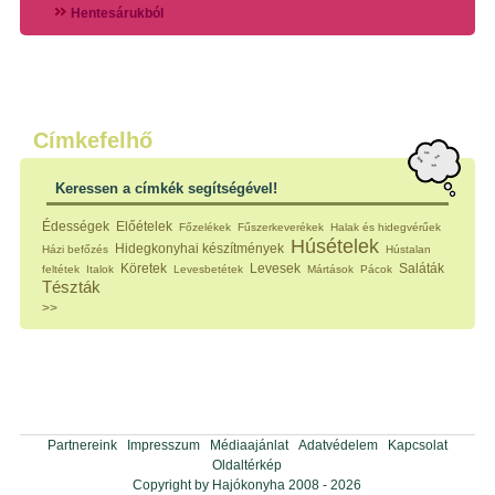
Hentesárukból
Vadszárnyasokból
Vegyes húsokból
Különleges húsfélékből
Halak
Hidegvérűek
Köretek
Címkefelhő
Klasszikus főzelékek
Hústalan feltétek
Keressen a címkék segítségével!
Zöldséges ételek
Saláták
Édességek
Előételek
Főzelékek
Fűszerkeverékek
Halak és hidegvérűek
Hidegkonyhai készítmények
Húsételek
Hidegkonyhai készítmények
Házi befőzés
Hústalan
Főtt tészták
Köretek
Levesek
Saláták
feltétek
Italok
Levesbetétek
Mártások
Pácok
Zsiradékban sült tészták
Tészták
Sütőben sült tészták
>>
Szendvicsek
Mártások
Főtt-sült tészták
Édességek
Házi befőzés
Pácok
Fűszerkeverékek, ízesítők
Partnereink
Impresszum
Médiaajánlat
Adatvédelem
Kapcsolat
Alkoholos italok
Oldaltérkép
Alkoholmentes italok
Copyright by Hajókonyha 2008 - 2026
Képes receptek