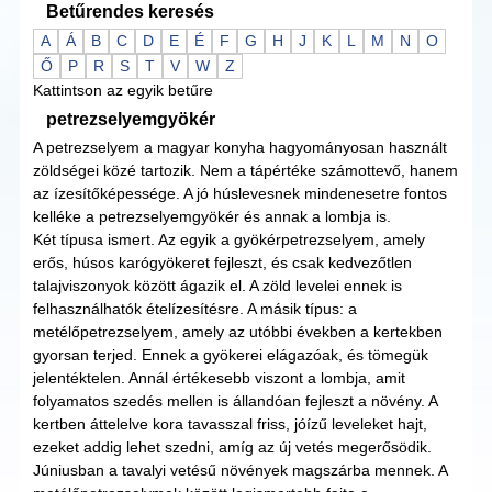
Betűrendes keresés
A
Á
B
C
D
E
É
F
G
H
J
K
L
M
N
O
Ő
P
R
S
T
V
W
Z
Kattintson az egyik betűre
petrezselyemgyökér
A petrezselyem a magyar konyha hagyományosan használt
zöldségei közé tartozik. Nem a tápértéke számottevő, hanem
az ízesítőképessége. A jó húslevesnek mindenesetre fontos
kelléke a petrezselyemgyökér és annak a lombja is.
Két típusa ismert. Az egyik a gyökérpetrezselyem, amely
erős, húsos karógyökeret fejleszt, és csak kedvezőtlen
talajviszonyok között ágazik el. A zöld levelei ennek is
felhasználhatók ételízesítésre. A másik típus: a
metélőpetrezselyem, amely az utóbbi években a kertekben
gyorsan terjed. Ennek a gyökerei elágazóak, és tömegük
jelentéktelen. Annál értékesebb viszont a lombja, amit
folyamatos szedés mellen is állandóan fejleszt a növény. A
kertben áttelelve kora tavasszal friss, jóízű leveleket hajt,
ezeket addig lehet szedni, amíg az új vetés megerősödik.
Júniusban a tavalyi vetésű növények magszárba mennek. A