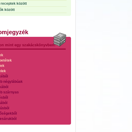
receptek között
ók között
lomjegyzék
on mint egy szakácskönyvben!
ek
betétek
lek
elek
kéből
b négylábúak
kából
b szárnyas
ésből
ából
úsból
őségekből
esárukból
zárnyasokból
es húsokból