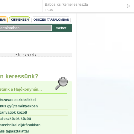
Babos, csirkemelles tészta
Csirke 
15:45
15:45
NBAN
CIKKEKBEN
ÖSSZES TARTALOMBAN
mehet!
start
stop
n keressünk?
etünk a Hajókonyhán...
dszavas eszközökkel
ikus gyűjteményekben
panyagok között
i eszközök között
technikai eljárásokban
lis tapasztalattal