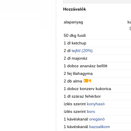
Hozzávalók
alapanyag
ka
50 dkg fusili
1 dl ketchup
2 dl
tejföl (20%)
2 dl majonéz
1 doboz ananász befőtt
2 fej lilahagyma
2 db alma
1 doboz konzerv kukorica
1 dl száraz fehérbor
ízlés szerint
konyhasó
ízlés szerint
bors
1 kávéskanál
oregánó
1 kávéskanál
bazsalikom