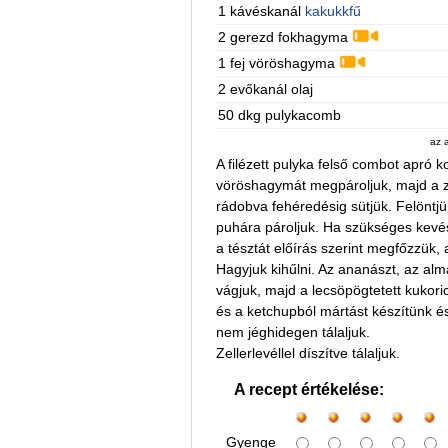
1 kávéskanál
kakukkfű
2 gerezd fokhagyma
1 fej vöröshagyma
2 evőkanál olaj
50 dkg pulykacomb
az 
A filézett pulyka felső combot apró k
vöröshagymát megpároljuk, majd a z
rádobva fehéredésig sütjük. Felöntjü
puhára pároljuk. Ha szükséges kevés 
a tésztát előírás szerint megfőzzük,
Hagyjuk kihűlni. Az ananászt, az alm
vágjuk, majd a lecsöpögtetett kukoric
és a ketchupból mártást készítünk és
nem jéghidegen tálaljuk.
Zellerlevéllel díszítve tálaljuk.
A recept értékelése:
Gyenge