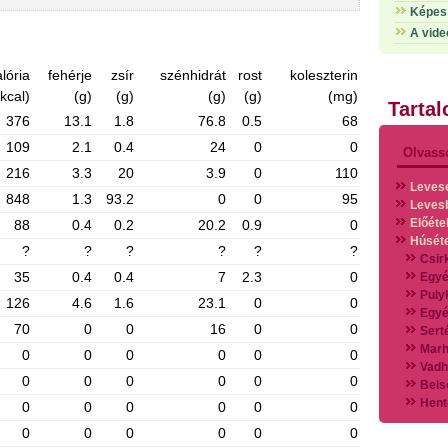
Képes 
A vide
lória
fehérje
zsír
szénhidrát
rost
koleszterin
(kcal)
(g)
(g)
(g)
(g)
(mg)
Tarta
376
13.1
1.8
76.8
0.5
68
109
2.1
0.4
24
0
0
Olvass
216
3.3
20
3.9
0
110
Leves
848
1.3
93.2
0
0
95
Leves
Előéte
88
0.4
0.2
20.2
0.9
0
Húsét
?
?
?
?
?
?
Csir
35
0.4
0.4
7
2.3
0
Egyé
Puly
126
4.6
1.6
23.1
0
0
Egyé
70
0
0
16
0
0
Sert
Marh
0
0
0
0
0
0
Vadh
0
0
0
0
0
0
Bels
Hent
0
0
0
0
0
0
Vads
0
0
0
0
0
0
Vegy