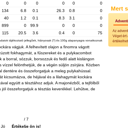
Külö
0
0
0
0
0
0
Mert s
Halak
134
6.8
0.1
26.3
0.8
0
Hideg
40
1.2
0.1
8.3
3.1
0
Köret
Adventi
Klassz
899
0
99.9
0
0
0
Hústal
Az advent
115
20.5
3.6
0.4
0
75
Zöldsé
Véget ért
Salátá
adatok tájékoztató jellegűek, hiányosak (?) és 100g alapanyagra vonatkoznak
értékelhet
Hideg
ockára vágjuk. A felhevített olajon a finomra vágott
Főtt t
úzott fokhagymát, a fűszereket és a pulykacombot
Zsirad
k a borral, sózzuk, borsozzuk és fedő alatt kislángon
Sütőbe
Szend
vízzel felönthetjük, de a végén süljön zsírjára. Közben
Mártá
 al dentére és összeforgatjuk a meleg pulykahússal.
Főtt-sü
át kicsumázva, de héjával és a lilahagymát kockára
Édess
ával együtt a tésztához adjuk. A majonézből, a tejfölből
Házi b
 jól összeforgatjuk a tésztás keverékkel. Lehűtve, de
Pácok
Fűszer
Alkoho
Alkoho
Képes
/ 7
Jó
Értékelje ön is!