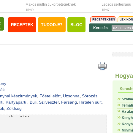
Mákos muffin cukorbetegeknek
Lecsós sertésragu
15:49
15:47
RECEPTEKBEN
LEXIKO
RECEPTEK
TUDOD-E?
BLOG
Keresés
Hogya
ony
Keresh
ták
nyhai készítmények
,
Főétel előtt
,
Uzsonna
,
Sörözés,
Szaba
ti
,
Kártyaparti
,
Buli
,
Szilveszter
,
Farsang
,
Hirtelen sült
,
Temat
lék
,
Zöldség
Az ala
Konyha
Konyha
Minimá