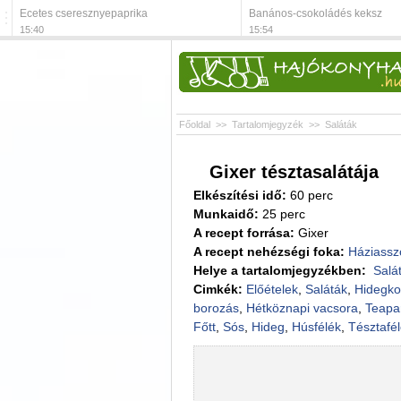
Ecetes cseresznyepaprika
Banános-csokoládés keksz
15:40
15:54
Főoldal
>>
Tartalomjegyzék
>>
Saláták
Gixer tésztasalátája
Elkészítési idő:
60 perc
Munkaidő:
25 perc
A recept forrása:
Gixer
A recept nehézségi foka:
Háziassz
Helye a tartalomjegyzékben:
Salá
Cimkék:
Előételek
,
Saláták
,
Hidegko
borozás
,
Hétköznapi vacsora
,
Teapar
Főtt
,
Sós
,
Hideg
,
Húsfélék
,
Tésztafé