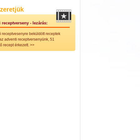
nleges húsfélékből
zeretjük
vérűek
ek
 receptverseny - lezárás:
ikus főzelékek
an feltétek
i receptvesenyre beküldött receptek
ges ételek
 az adventi receptversenyünk, 51
k
ő recept érkezett.
>>
konyhai készítmények
észták
ékban sült tészták
n sült tészták
vicsek
sok
lt tészták
égek
efőzés
keverékek, ízesítők
los italok
lmentes italok
 receptek