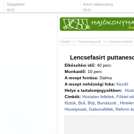
Sárgakrém
Kreol csirkeszárny
05:52
06:01
Főoldal
>>
Tartalomjegyzék
>>
Hústalan feltétek
Lencsefasirt puttanes
Elkészítési idő:
40 perc
Munkaidő:
10 perc
A recept forrása:
Dalma
A recept nehézségi foka:
Kezdő
Helye a tartalomjegyzékben:
Húst
Cimkék:
Hústalan feltétek
,
Főétel el
főztük
,
Buli
,
Böjt
,
Bundázott
,
Hirtelen
Hüvelyesek
,
Gabonafélék
,
Reform k