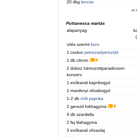
20 dkg
lencse
az 
Puttanesca mártás
alapanyag
ka
ízlés szerint
bors
1 csokor
petrezselyemzöld
1 db citrom
2 doboz hámozottparadicsom-
konzerv
1 evőkanál kapribogyó
1 maréknyi olívabogyó
1-2 db
chili paprika
2 gerezd fokhagyma
4 db szardella
2 fej lilahagyma
3 evőkanál olívaolaj