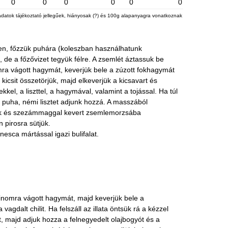
0
0
0
0
0
0
adatok tájékoztató jellegűek, hiányosak (?) és 100g alapanyagra vonatkoznak
zben, főzzük puhára (koleszban használhatunk
, de a főzővizet tegyük félre. A zsemlét áztassuk be
omra vágott hagymát, keverjük bele a zúzott fokhagymát
 kicsit összetörjük, majd elkeverjük a kicsavart és
kkel, a liszttel, a hagymával, valamint a tojással. Ha túl
 puha, némi lisztet adjunk hozzá. A masszából
nk és szezámmaggal kevert zsemlemorzsába
 pirosra sütjük.
nesca mártással igazi bulifalat.
 finomra vágott hagymát, majd keverjük bele a
agdalt chilit. Ha felszáll az illata öntsük rá a kézzel
, majd adjuk hozza a felnegyedelt olajbogyót és a