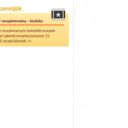
nleges húsfélékből
zeretjük
vérűek
ek
 receptverseny - lezárás:
ikus főzelékek
an feltétek
i receptvesenyre beküldött receptek
ges ételek
 az adventi receptversenyünk, 51
k
ő recept érkezett.
>>
konyhai készítmények
észták
ékban sült tészták
n sült tészták
vicsek
sok
lt tészták
égek
efőzés
keverékek, ízesítők
los italok
lmentes italok
 receptek