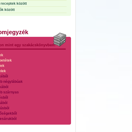
receptek között
ók között
lomjegyzék
on mint egy szakácskönyvben!
ek
betétek
lek
elek
kéből
b négylábúak
kából
b szárnyas
ésből
ából
úsból
őségekből
esárukból
zárnyasokból
es húsokból