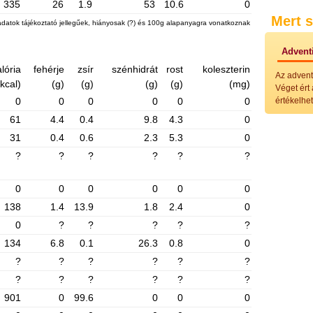
335
26
1.9
53
10.6
0
Külö
Mert s
Halak
adatok tájékoztató jellegűek, hiányosak (?) és 100g alapanyagra vonatkoznak
Hideg
Köret
Adventi
Klassz
lória
fehérje
zsír
szénhidrát
rost
koleszterin
Hústal
Az advent
Zöldsé
(kcal)
(g)
(g)
(g)
(g)
(mg)
Véget ért
Salátá
0
0
0
0
0
0
értékelhet
Hideg
61
4.4
0.4
9.8
4.3
0
Főtt t
Zsirad
31
0.4
0.6
2.3
5.3
0
Sütőbe
?
?
?
?
?
?
Szend
Mártá
Főtt-sü
0
0
0
0
0
0
Édess
138
1.4
13.9
1.8
2.4
0
Házi b
Pácok
0
?
?
?
?
?
Fűszer
134
6.8
0.1
26.3
0.8
0
Alkoho
Alkoho
?
?
?
?
?
?
Képes
?
?
?
?
?
?
901
0
99.6
0
0
0