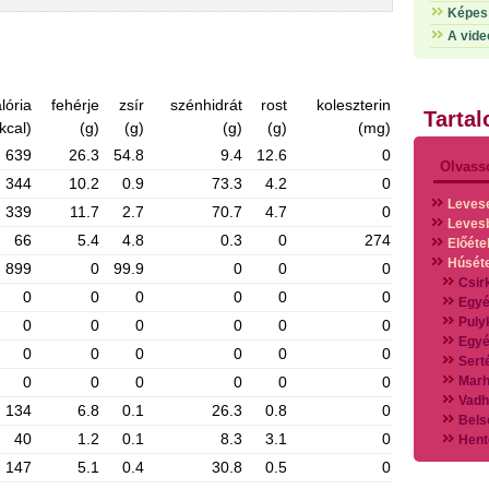
Képes 
A vide
lória
fehérje
zsír
szénhidrát
rost
koleszterin
Tarta
kcal)
(g)
(g)
(g)
(g)
(mg)
639
26.3
54.8
9.4
12.6
0
Olvass
344
10.2
0.9
73.3
4.2
0
Leves
339
11.7
2.7
70.7
4.7
0
Leves
66
5.4
4.8
0.3
0
274
Előéte
Húsét
899
0
99.9
0
0
0
Csir
0
0
0
0
0
0
Egyé
Puly
0
0
0
0
0
0
Egyé
0
0
0
0
0
0
Sert
0
0
0
0
0
0
Marh
Vadh
134
6.8
0.1
26.3
0.8
0
Bels
40
1.2
0.1
8.3
3.1
0
Hent
Vads
147
5.1
0.4
30.8
0.5
0
Vegy