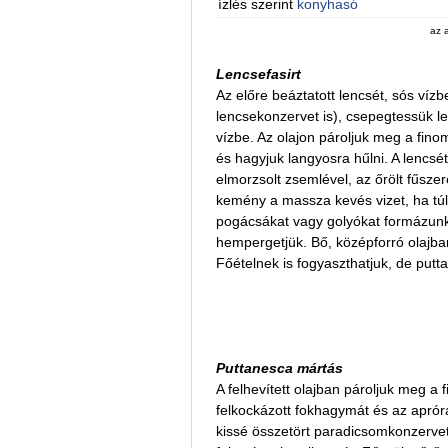
ízlés szerint
konyhasó
az 
Lencsefasirt
Az előre beáztatott lencsét, sós ví
lencsekonzervet is), csepegtessük le
vízbe. Az olajon pároljuk meg a fin
és hagyjuk langyosra hűlni. A lencsét
elmorzsolt zsemlével, az őrölt fűszere
kemény a massza kevés vizet, ha túl
pogácsákat vagy golyókat formázu
hempergetjük. Bő, középforró olajban
Főételnek is fogyaszthatjuk, de putta
Puttanesca mártás
A felhevített olajban pároljuk meg a
felkockázott fokhagymát és az apróra v
kissé összetört paradicsomkonzervet