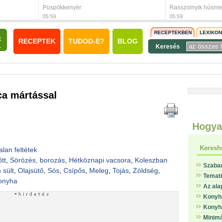
Püspökkenyér
Rasszolnyik húsme
05:59
05:59
RECEPTEKBEN
LEXIKO
RECEPTEK
TUDOD-E?
BLOG
Keresés
ca mártással
Hogya
Keresh
alan feltétek
őtt
,
Sörözés, borozás
,
Hétköznapi vacsora
,
Koleszban
Szaba
 sült
,
Olajsütő
,
Sós
,
Csípős
,
Meleg
,
Tojás
,
Zöldség
,
Temat
onyha
Az ala
Konyha
Konyha
Minimá