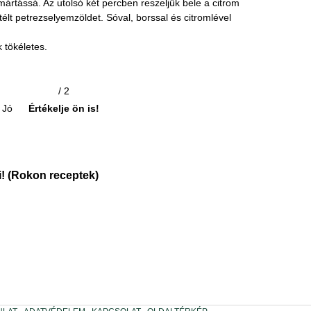
mártássá. Az utolsó két percben reszeljük bele a citrom
élt petrezselyemzöldet. Sóval, borssal és citromlével
tökéletes.
/ 2
Jó
Értékelje ön is!
! (Rokon receptek)