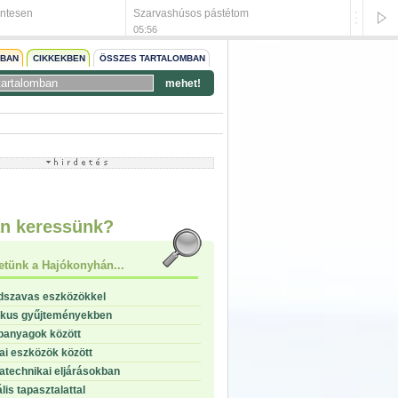
ntesen
Szarvashúsos pástétom
Diótort
05:56
05:55
NBAN
CIKKEKBEN
ÖSSZES TARTALOMBAN
mehet!
start
stop
n keressünk?
etünk a Hajókonyhán...
dszavas eszközökkel
ikus gyűjteményekben
panyagok között
i eszközök között
technikai eljárásokban
lis tapasztalattal