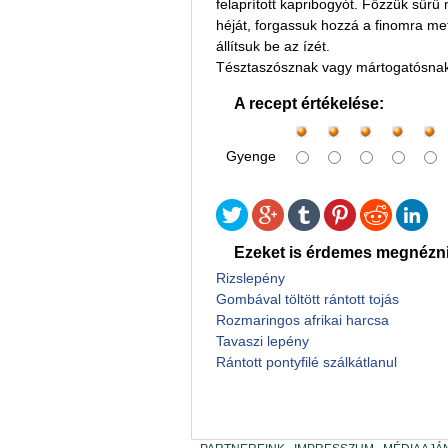
felaprított kapribogyót. Főzzük sűrű 
héját, forgassuk hozzá a finomra met
állítsuk be az ízét.
Tésztaszósznak vagy mártogatósnak 
A recept értékelése:
Gyenge
Ezeket is érdemes megnézni
Rizslepény
Gombával töltött rántott tojás
Rozmaringos afrikai harcsa
Tavaszi lepény
Rántott pontyfilé szálkátlanul