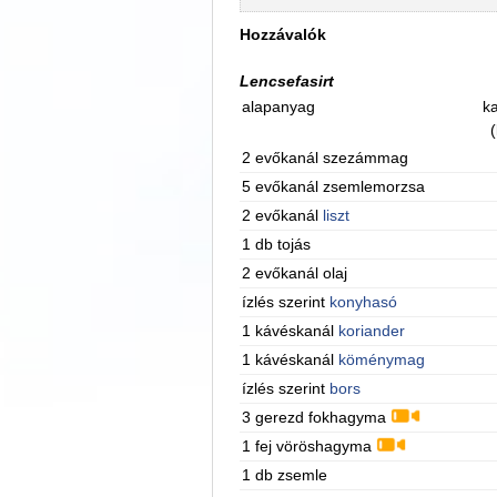
Hozzávalók
Lencsefasirt
alapanyag
ka
(
2 evőkanál szezámmag
5 evőkanál zsemlemorzsa
2 evőkanál
liszt
1 db tojás
2 evőkanál olaj
ízlés szerint
konyhasó
1 kávéskanál
koriander
1 kávéskanál
köménymag
ízlés szerint
bors
3 gerezd fokhagyma
1 fej vöröshagyma
1 db zsemle