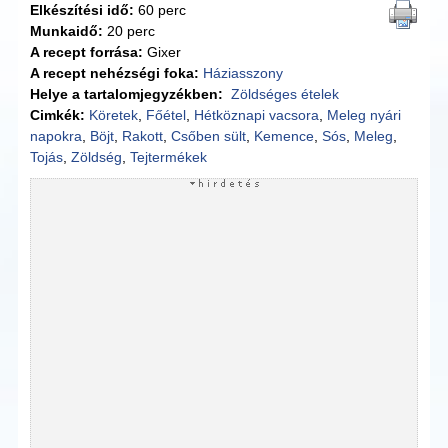
Elkészítési idő:
60 perc
Munkaidő:
20 perc
A recept forrása:
Gixer
A recept nehézségi foka:
Háziasszony
Helye a tartalomjegyzékben:
Zöldséges ételek
Cimkék:
Köretek
,
Főétel
,
Hétköznapi vacsora
,
Meleg nyári
napokra
,
Böjt
,
Rakott
,
Csőben sült
,
Kemence
,
Sós
,
Meleg
,
Tojás
,
Zöldség
,
Tejtermékek