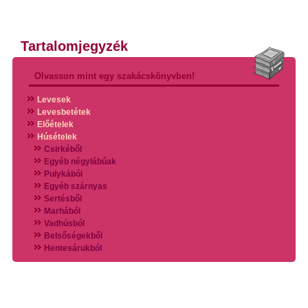
Tartalomjegyzék
Olvasson mint egy szakácskönyvben!
Levesek
Levesbetétek
Előételek
Húsételek
Csirkéből
Egyéb négylábúak
Pulykából
Egyéb szárnyas
Sertésből
Marhából
Vadhúsból
Belsőségekből
Hentesárukból
Vadszárnyasokból
Vegyes húsokból
Különleges húsfélékből
Halak