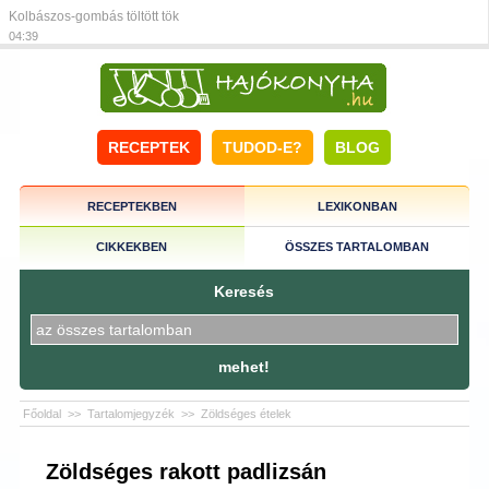
Kolbászos-gombás töltött tök
04:39
RECEPTEK
TUDOD-E?
BLOG
RECEPTEKBEN
LEXIKONBAN
CIKKEKBEN
ÖSSZES TARTALOMBAN
Keresés
mehet!
Főoldal
>>
Tartalomjegyzék
>>
Zöldséges ételek
Zöldséges rakott padlizsán