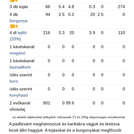
3 db tojás
66
5.4
4.8
0.3
0
274
4 db
94
2.5
0.2
20
2.5
0
burgonya
4 dl
tejföl
216
3.3
20
3.9
0
110
(20%)
1 kávéskanál
0
0
0
0
0
0
oregánó
1 kávéskanál
0
0
0
0
0
0
bazsalikom
ízlés szerint
0
0
0
0
0
0
bors
ízlés szerint
0
0
0
0
0
0
konyhasó
2 evőkanál
901
0
99.6
0
0
0
olívaolaj
az adatok tájékoztató jellegűek, hiányosak (?) és 100g alapanyagra vonatkoznak
A padlizsánt meghámozzuk és karikákra vágjuk és lesózva
kicsit állni hagyjuk. A tojásokat és a burgonyákat megfőzzük