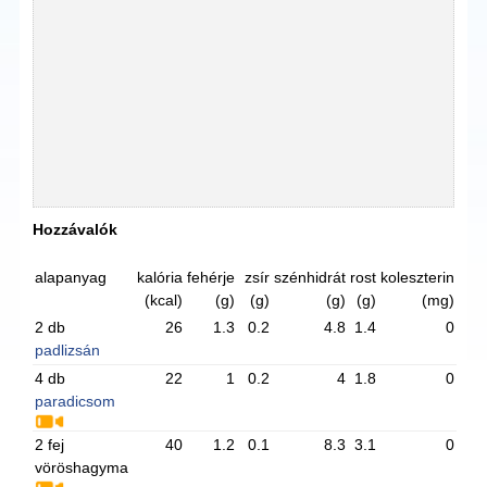
Hozzávalók
alapanyag
kalória
fehérje
zsír
szénhidrát
rost
koleszterin
(kcal)
(g)
(g)
(g)
(g)
(mg)
2 db
26
1.3
0.2
4.8
1.4
0
padlizsán
4 db
22
1
0.2
4
1.8
0
paradicsom
2 fej
40
1.2
0.1
8.3
3.1
0
vöröshagyma