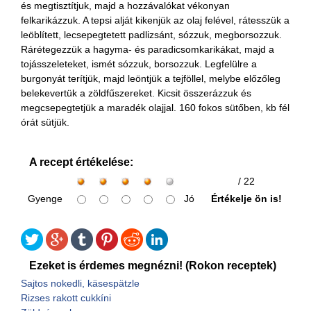
és megtisztítjuk, majd a hozzávalókat vékonyan
felkarikázzuk. A tepsi alját kikenjük az olaj felével, rátesszük a
leöblített, lecsepegtetett padlizsánt, sózzuk, megborsozzuk.
Rárétegezzük a hagyma- és paradicsomkarikákat, majd a
tojásszeleteket, ismét sózzuk, borsozzuk. Legfelülre a
burgonyát terítjük, majd leöntjük a tejföllel, melybe előzőleg
belekevertük a zöldfűszereket. Kicsit összerázzuk és
megcsepegtetjük a maradék olajjal. 160 fokos sütőben, kb fél
órát sütjük.
A recept értékelése:
/ 22
Gyenge
Jó
Értékelje ön is!
Ezeket is érdemes megnézni! (Rokon receptek)
Sajtos nokedli, käsespätzle
Rizses rakott cukkíni