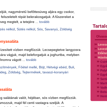
teljük, nagyméretű befőttesüveg aljára egy csokor,
elszeletelt répát belerakosgatjuk. A fűszereket a
veg megtelt, a tetejére ...
tovább
Tarta
zés nélkül
,
Sütés nélkül
,
Sós
,
Savanyú
,
Zöldség
Olvass
onyasaláta
Leves
Leves
l ízesített vízben megfőzzük. Lecsepegtetve langyosra
Előéte
kára vágjuk, majd beleforgatjuk a joghurtba, melyben
Húsét
finomra vágott ...
tovább
Csir
Egyé
szítmények
,
Főétel mellé
,
Böjt
,
Hétvégi ebéd
,
Buli
,
Puly
ideg
,
Zöldség
,
Tejtermékek
,
tavaszi-koranyári
Egyé
Sert
Marh
Vadh
saláta
Bels
Hent
eg salátának valót, héjéban, sós vízben megfőzzük.
Vads
zzuk, majd fél centi vastagra szeljük. A
Vegy