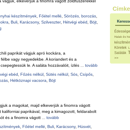
vágjuk, elkeverjük a finomra vágott zöldfűszerekkel
Külö
Címke
Halak
Hideg
nyhai készítmények
,
Főétel mellé
,
Sörözés, borozás
,
Köret
Keress
pokra
,
Buli
,
Karácsony
,
Szilveszter
,
Hétvégi ebéd
,
Böjt
,
Klassz
g
Hústal
Édesség
Zöldsé
Halak és h
Salátá
készítmé
Hideg
Köretek
L
Főtt t
chili paprikát vágjuk apró kockára, a
Saláták
Zsirad
>>
 félbe vagy negyedekbe. A koriandert és a
Sütőbe
csepegtessük le. A saláta hozzávalóit, ízlés ...
tovább
Szend
Mártá
végi ebéd
,
Főzés nélkül
,
Sütés nélkül
,
Sós
,
Csípős
,
Főtt-sü
ozás
,
Hétköznapi vacsora
,
Böjt
Édess
Házi b
Pácok
Fűszer
Alkoho
juk a magokat, majd elkeverjük a finomra vágott
Alkoho
kaliforniai paprikával, meg a kimagozott, feldarabolt
Képes
sót és a finomra vágott ...
tovább
szítmények
,
Főétel mellé
,
Buli
,
Karácsony
,
Húsvét
,