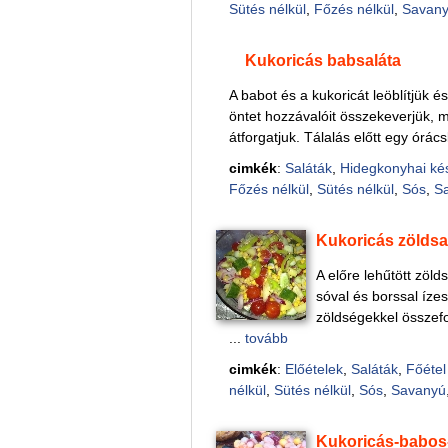
Sütés nélkül
,
Főzés nélkül
,
Savan
Kukoricás babsaláta
A babot és a kukoricát leöblítjük 
öntet hozzávalóit összekeverjük, 
átforgatjuk. Tálalás előtt egy órács
cimkék
:
Saláták
,
Hidegkonyhai ké
Főzés nélkül
,
Sütés nélkül
,
Sós
,
S
Kukoricás zöldsa
A előre lehűtött zöld
sóval és borssal ízesí
zöldségekkel összefor
...
tovább
cimkék
:
Előételek
,
Saláták
,
Főétel
nélkül
,
Sütés nélkül
,
Sós
,
Savanyú
Kukoricás-babos-