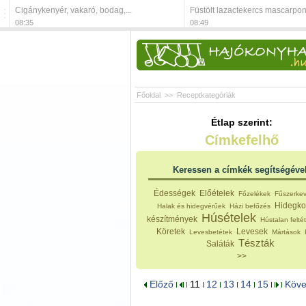
Cigánykenyér, vakaró, bodag,...
Füstölt lazactekercs mascarpon
08:35
08:49
Főoldal
>>
Receptkategóriák
Étlap szerint:
Címkefelhő
Keressen a címkék segítségéve
Édességek
Előételek
Főzelékek
Fűszerke
Hidegko
Halak és hidegvérűek
Házi befőzés
Húsételek
készítmények
Hústalan felté
Köretek
Levesek
Levesbetétek
Mártások
Tészták
Saláták
>>
Előző
11
12
13
14
15
Köv