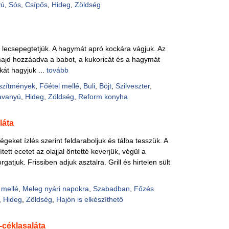
yú
,
Sós
,
Csípős
,
Hideg
,
Zöldség
és lecsepegtetjük. A hagymát apró kockára vágjuk. Az
majd hozzáadva a babot, a kukoricát és a hagymát
kát hagyjuk ...
tovább
szítmények
,
Főétel mellé
,
Buli
,
Böjt
,
Szilveszter
,
avanyú
,
Hideg
,
Zöldség
,
Reform konyha
láta
ségeket ízlés szerint feldaraboljuk és tálba tesszük. A
tett ecetet az olajjal öntetté keverjük, végül a
gatjuk. Frissiben adjuk asztalra. Grill és hirtelen sült
 mellé
,
Meleg nyári napokra
,
Szabadban
,
Főzés
,
Hideg
,
Zöldség
,
Hajón is elkészíthető
céklasaláta