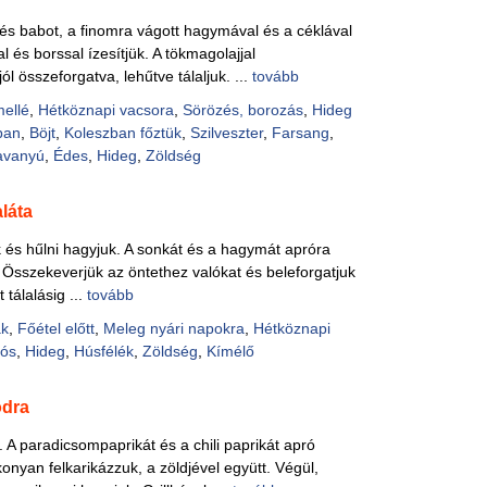
t és babot, a finomra vágott hagymával és a céklával
l és borssal ízesítjük. A tökmagolajjal
l összeforgatva, lehűtve tálaljuk. ...
tovább
mellé
,
Hétköznapi vacsora
,
Sörözés, borozás
,
Hideg
ban
,
Böjt
,
Koleszban főztük
,
Szilveszter
,
Farsang
,
avanyú
,
Édes
,
Hideg
,
Zöldség
láta
k és hűlni hagyjuk. A sonkát és a hagymát apróra
. Összekeverjük az öntethez valókat és beleforgatjuk
 tálalásig ...
tovább
ák
,
Főétel előtt
,
Meleg nyári napokra
,
Hétköznapi
ós
,
Hideg
,
Húsfélék
,
Zöldség
,
Kímélő
ódra
 A paradicsompaprikát és a chili paprikát apró
nyan felkarikázzuk, a zöldjével együtt. Végül,