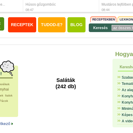
e...
Húsos gőzgombóc
Mustáros tejfölben p
08:47
08:44
RECEPTEKBEN
LEXIKO
RECEPTEK
TUDOD-E?
BLOG
Keresés
Hogya
Keresh
l!
Szaba
Saláták
Temat
verékek
(242 db)
nyhai
Az ala
tek
Italok
Konyha
Pácok
Konyha
Minimá
Képes 
A vide
etkező