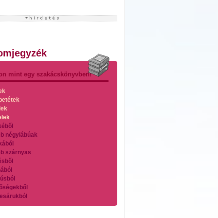
lomjegyzék
on mint egy szakácskönyvben!
ek
betétek
lek
elek
kéből
b négylábúak
kából
b szárnyas
ésből
ából
úsból
őségekből
esárukból
zárnyasokból
es húsokból