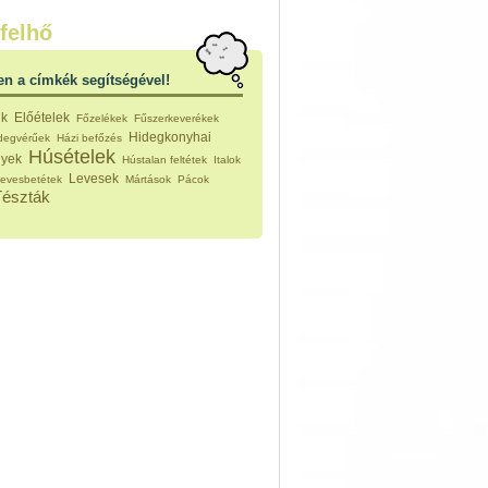
nleges húsfélékből
felhő
vérűek
ek
en a címkék segítségével!
ikus főzelékek
an feltétek
ek
Előételek
Főzelékek
Fűszerkeverékek
ges ételek
Hidegkonyhai
idegvérűek
Házi befőzés
k
Húsételek
nyek
Hústalan feltétek
Italok
konyhai készítmények
Levesek
evesbetétek
Mártások
Pácok
észták
Tészták
ékban sült tészták
n sült tészták
vicsek
sok
lt tészták
égek
efőzés
keverékek, ízesítők
los italok
lmentes italok
 receptek