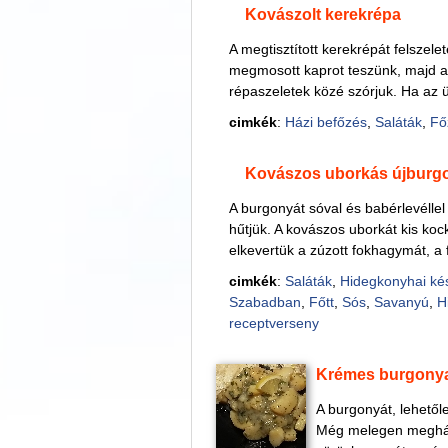
Kovászolt kerekrépa
A megtisztított kerekrépát felszele
megmosott kaprot teszünk, majd a f
répaszeletek közé szórjuk. Ha az ü
cimkék
:
Házi befőzés
,
Saláták
,
Fő
Kovászos uborkás újburg
A burgonyát sóval és babérlevélle
hűtjük. A kovászos uborkát kis koc
elkevertük a zúzott fokhagymát, a 
cimkék
:
Saláták
,
Hidegkonyhai ké
Szabadban
,
Főtt
,
Sós
,
Savanyú
,
H
receptverseny
Krémes burgonya
A burgonyát, lehetől
Még melegen meghámo