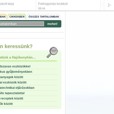
árolt tarja
Fokhagymás brokkoli
Debrece
08:44
08:42
NBAN
CIKKEKBEN
ÖSSZES TARTALOMBAN
mehet!
start
n keressünk?
stop
etünk a Hajókonyhán...
dszavas eszközökkel
ikus gyűjteményekben
panyagok között
i eszközök között
technikai eljárásokban
lis tapasztalattal
receptek között
ók között