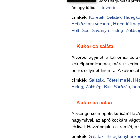
vöröshagymát apróra 
és egy tálba ...
tovább
cimkék
:
Köretek
,
Saláták
,
Hidegko
Hétköznapi vacsora
,
Hideg téli na
Főtt
,
Sós
,
Savanyú
,
Hideg
,
Zöldsé
Kukorica saláta
A vöröshagymát, a kaliforniai és a 
koktélparadicsomot, méret szerint,
petrezselymet finomra. A kukoricát 
cimkék
:
Saláták
,
Főétel mellé
,
Hét
Hideg
,
Zöldség
,
Buli
,
Sörözés, bor
Kukorica salsa
A zsenge csemegekukoricáról levág
hagymával, az apró kockára vágott 
chilivel. Hozzáadjuk a citromlét, a 
cimkék
:
Saláták
,
Hidegkonyhai ké