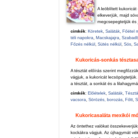
A leöblített kukoricá
elkeverjük, majd sóva
megcsepegtetjük és jó
cimkék
:
Köretek
,
Saláták
,
Főétel 
téli napokra
,
Macskajajra
,
Szabad
Főzés nélkül
,
Sütés nélkül
,
Sós
,
S
Kukoricás-sonkás tésztasa
A tésztát előírás szerint megfőzzü
vágjuk, a kukoricát lecsöpögtetjük
a tésztát, a sonkát és a lilahagymát
cimkék
:
Előételek
,
Saláták
,
Tészt
vacsora
,
Sörözés, borozás
,
Főtt
,
S
Kukoricasaláta mexikói m
Az öntethez valókat összekeverjük.
kockákra vágjuk. Az újhagymát véko