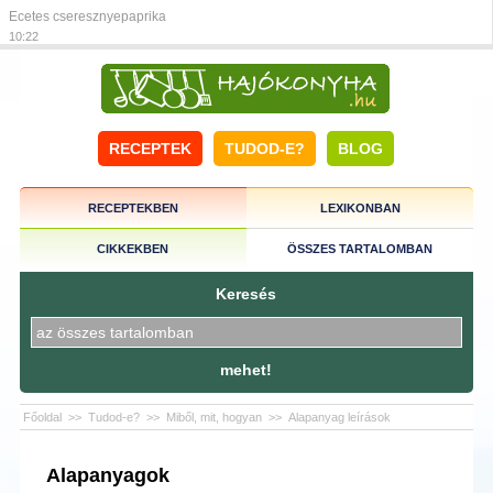
Ecetes cseresznyepaprika
10:22
RECEPTEK
TUDOD-E?
BLOG
RECEPTEKBEN
LEXIKONBAN
CIKKEKBEN
ÖSSZES TARTALOMBAN
Keresés
mehet!
Főoldal
>>
Tudod-e?
>>
Miből, mit, hogyan
>>
Alapanyag leírások
Alapanyagok