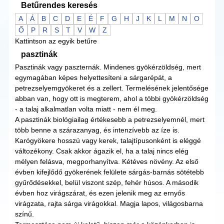
Betűrendes keresés
A
Á
B
C
D
E
É
F
G
H
J
K
L
M
N
O
Ő
P
R
S
T
V
W
Z
Kattintson az egyik betűre
pasztinák
Pasztinák vagy paszternák. Mindenes gyökérzöldség, mert
egymagában képes helyettesíteni a sárgarépát, a
petrezselyemgyökeret és a zellert. Termelésének jelentősége
abban van, hogy ott is megterem, ahol a többi gyökérzöldség
- a talaj alkalmatlan volta miatt - nem él meg.
A pasztinák biológiailag értékesebb a petrezselyemnél, mert
több benne a szárazanyag, és intenzívebb az íze is.
Karógyökere hosszú vagy kerek, talajtípusonként is eléggé
változékony. Csak akkor ágazik el, ha a talaj nincs elég
mélyen felásva, megporhanyítva. Kétéves növény. Az első
évben kifejlődő gyökerének felülete sárgás-barnás sötétebb
gyűrődésekkel, belül viszont szép, fehér húsos. A második
évben hoz virágszárat, és ezen jelenik meg az ernyős
virágzata, rajta sárga virágokkal. Magja lapos, világosbarna
színű.