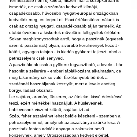
Termesztése nem új keletű, hiszen már a középkorban is
ismerték, de csak a számára kedvező klímájú,
csapadékosabb, hűvösebb nyugat-európai országokban
kedvelték meg, és terjedt el. Piaci értékesítésre nálunk is
csak az ország nyugati, csapadékosabb táján termelik. Az
utóbbi években a kiskertek művelői is felfigyeltek értékére.
Sokan megbizonyosodtak arról, hogy a pasztinák (egyesek
szerint: paszternák) olyan, sivárabb körülmények között -
kötött, agyagos talajon - is kiadós gyökeret fejleszt, ahol a
petrezselyem csak senyved.
A pasztináknak csak a gyökere fogyasztható, a levele - bár
hasonlít a zellerére - emberi táplálkozásra alkalmatlan, de
még takarmánynak se való. Érzékenyebb bőrűek a
szedésnél használjanak kesztyűt, mert a levele esetleg
bőrgyulladást okozhat.
Íze sajátos, aromás, fűszeres, az ételeket kissé édeskéssé
teszi, ezért mértékkel használjuk. A húslevesnek,
bablevesnek viszont kitűnő, sajátos ízt ad.
Szép, fehér aszalványt lehet belőle készíteni - szemben a
petrezselyemmel, amelynek az aszalványa szürke lesz. A
pasztinák fontos adalék anyaga a zakuszka nevű
konzervnek, amely Oroszországban kedvelt előétel.