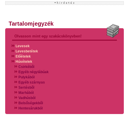
Tartalomjegyzék
Olvasson mint egy szakácskönyvben!
Levesek
Levesbetétek
Előételek
Húsételek
Csirkéből
Egyéb négylábúak
Pulykából
Egyéb szárnyas
Sertésből
Marhából
Vadhúsból
Belsőségekből
Hentesárukból
Vadszárnyasokból
Vegyes húsokból
Különleges húsfélékből