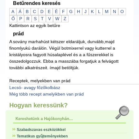
Betűrendes keresés
A
Á
B
C
D
E
É
F
G
H
J
K
L
M
N
O
Ő
P
R
S
T
V
W
Z
Kattintson az egyik betűre
prád
A sovány marhahúst kétszer eldaráljuk, durvább,majd
finomlyukú darálón. Végül botmixerrel vagy kutterrel a
kristályosra fagyott húsalaplével és a a fűszerekkel is
összedolgozzuk. Ebba a masszába forgatjuk a felvágott
további alkatrészeit. ímajd betöltjük.
Receptek, melyekben van prád
Lecsó- avagy főzőkolbász
Még több recept amelyikben van prád
Hogyan keressünk?
Kereshetünk a Hajókonyhán...
Szabadszavas eszközökkel
Tematikus gyűjteményekben