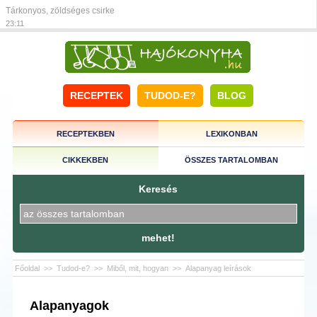
Tárkonyos, zöldséges csirke
23:11
RECEPTEK
TUDOD-E?
BLOG
RECEPTEKBEN
LEXIKONBAN
CIKKEKBEN
ÖSSZES TARTALOMBAN
Keresés
mehet!
Főoldal
>>
Tudod-e?
>>
Miből, mit, hogyan
>>
Alapanyag leírások
Alapanyagok