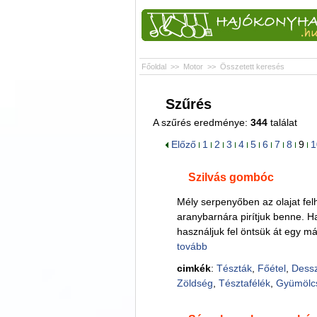
Főoldal
>>
Motor
>>
Összetett keresés
Szűrés
A szűrés eredménye:
344
találat
Előző
1
2
3
4
5
6
7
8
9
1
Szilvás gombóc
Mély serpenyőben az olajat fel
aranybarnára pirítjuk benne. H
használjuk fel öntsük át egy m
tovább
cimkék
:
Tészták
,
Főétel
,
Dessz
Zöldség
,
Tésztafélék
,
Gyümölc