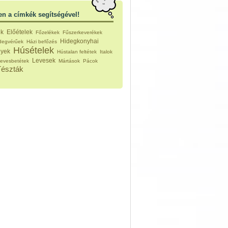
vérűek
ek
en a címkék segítségével!
ikus főzelékek
an feltétek
ek
Előételek
Főzelékek
Fűszerkeverékek
ges ételek
Hidegkonyhai
idegvérűek
Házi befőzés
k
Húsételek
nyek
Hústalan feltétek
Italok
konyhai készítmények
Levesek
evesbetétek
Mártások
Pácok
észták
Tészták
ékban sült tészták
n sült tészták
vicsek
sok
lt tészták
égek
efőzés
keverékek, ízesítők
los italok
lmentes italok
 receptek