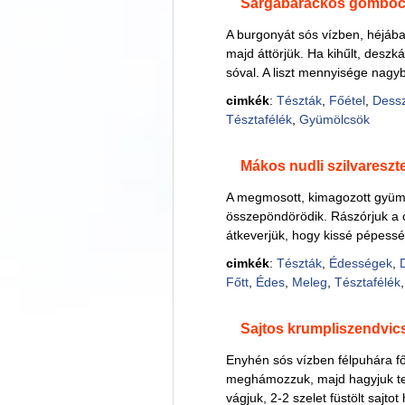
Sárgabarackos gombó
A burgonyát sós vízben, héjá
majd áttörjük. Ha kihűlt, deszká
sóval. A liszt mennyisége nagyb
cimkék
:
Tészták
,
Főétel
,
Dessz
Tésztafélék
,
Gyümölcsök
Mákos nudli szilvareszte
A megmosott, kimagozott gyümöl
összepöndörödik. Rászórjuk a c
átkeverjük, hogy kissé pépessé 
cimkék
:
Tészták
,
Édességek
,
Főtt
,
Édes
,
Meleg
,
Tésztafélék
Sajtos krumpliszendvic
Enyhén sós vízben félpuhára fő
meghámozzuk, majd hagyjuk tel
vágjuk, 2-2 szelet füstölt saj