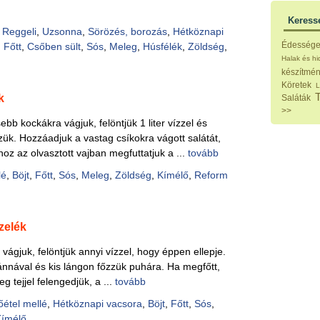
Hideg
Köret
Keress
Klassz
,
Reggeli
,
Uzsonna
,
Sörözés, borozás
,
Hétköznapi
Hústal
Édesség
,
Főtt
,
Csőben sült
,
Sós
,
Meleg
,
Húsfélék
,
Zöldség
,
Zöldsé
Halak és h
Salátá
készítmé
Hideg
Köretek
L
Főtt t
k
Saláták
Zsirad
>>
Sütőbe
b kockákra vágjuk, felöntjük 1 liter vízzel és
Szend
zük. Hozzáadjuk a vastag csíkokra vágott salátát,
Mártá
oz az olvasztott vajban megfuttatjuk a ...
tovább
Főtt-sü
Édess
lé
,
Böjt
,
Főtt
,
Sós
,
Meleg
,
Zöldség
,
Kímélő
,
Reform
Házi b
Pácok
Fűszer
Alkoho
zelék
Alkoho
Képes
 vágjuk, felöntjük annyi vízzel, hogy éppen ellepje.
nával és kis lángon főzzük puhára. Ha megfőtt,
g tejjel felengedjük, a ...
tovább
őétel mellé
,
Hétköznapi vacsora
,
Böjt
,
Főtt
,
Sós
,
Kímélő