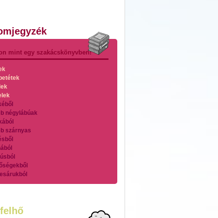
lomjegyzék
on mint egy szakácskönyvben!
ek
betétek
lek
elek
kéből
b négylábúak
kából
b szárnyas
ésből
ából
úsból
őségekből
esárukból
zárnyasokból
es húsokból
nleges húsfélékből
felhő