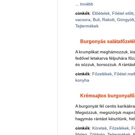
...
tovább
cimkék
:
Előételek
,
Főétel előtt
vacsora
,
Buli
,
Rakott
,
Göngyölt
Tejtermékek
Burgonyás salátafőzelé
A krumplikat meghámozzuk, kiseb
fedővel letakarva félpuhára főz
és sózzuk, borsozzuk. A rántásh
cimkék
:
Főzelékek
,
Főétel mel
konyha
Krémsajtos burgonyafő
A burgonyát fél centis karikákra
Megsózzuk, megszórjuk majorán
hagymás rántást készítünk, hide
cimkék
:
Köretek
,
Főzelékek
,
F
Meleg
,
Zöldség
,
Tejtermékek
,