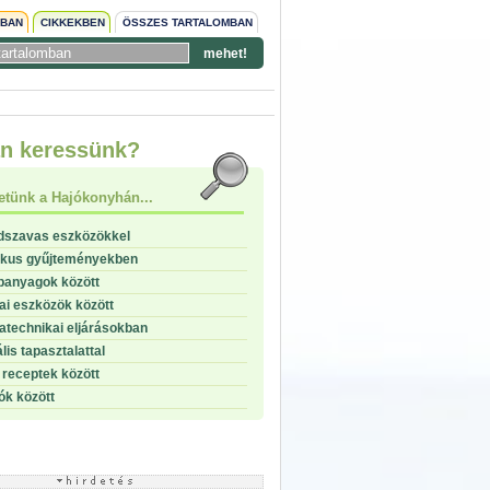
NBAN
CIKKEKBEN
ÖSSZES TARTALOMBAN
mehet!
n keressünk?
etünk a Hajókonyhán...
dszavas eszközökkel
ikus gyűjteményekben
panyagok között
i eszközök között
technikai eljárásokban
lis tapasztalattal
receptek között
ók között