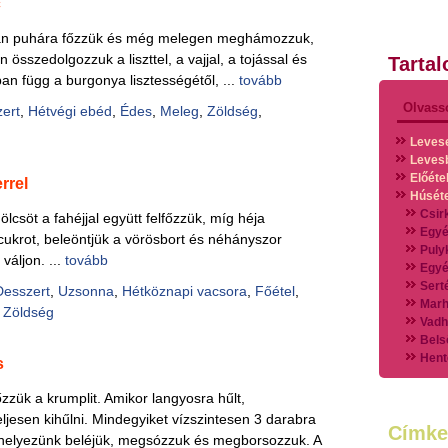
c
ban puhára főzzük és még melegen meghámozzuk,
n összedolgozzuk a liszttel, a vajjal, a tojással és
Tarta
an függ a burgonya lisztességétől, ...
tovább
Olvass
ert
,
Hétvégi ebéd
,
Édes
,
Meleg
,
Zöldség
,
Leves
Leves
Előéte
rrel
Húsét
Csir
csöt a fahéjjal együtt felfőzzük, míg héja
Egyé
ukrot, beleöntjük a vörösbort és néhányszor
Puly
váljon. ...
tovább
Egyé
Sert
Desszert
,
Uzsonna
,
Hétköznapi vacsora
,
Főétel
,
Marh
,
Zöldség
Vadh
Bels
Hent
s
Vads
Vegy
zzük a krumplit. Amikor langyosra hűlt,
Külö
jesen kihűlni. Mindegyiket vízszintesen 3 darabra
Címke
Halak
tot helyezünk beléjük, megsózzuk és megborsozzuk. A