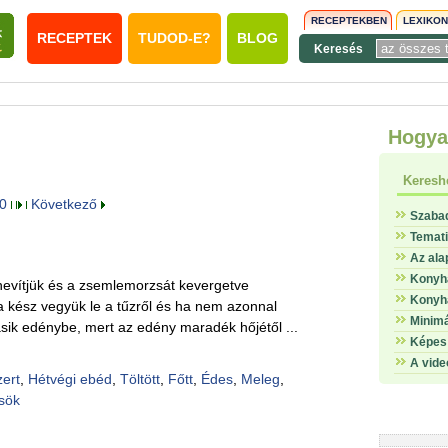
RECEPTEKBEN
LEXIKO
RECEPTEK
TUDOD-E?
BLOG
Keresés
Hogya
Keresh
0
Következő
Szaba
Temat
Az ala
Konyha
hevítjük és a zsemlemorzsát kevergetve
Konyha
a kész vegyük le a tűzről és ha nem azonnal
Minimá
ásik edénybe, mert az edény maradék hőjétől ...
Képes 
A vide
ert
,
Hétvégi ebéd
,
Töltött
,
Főtt
,
Édes
,
Meleg
,
sök