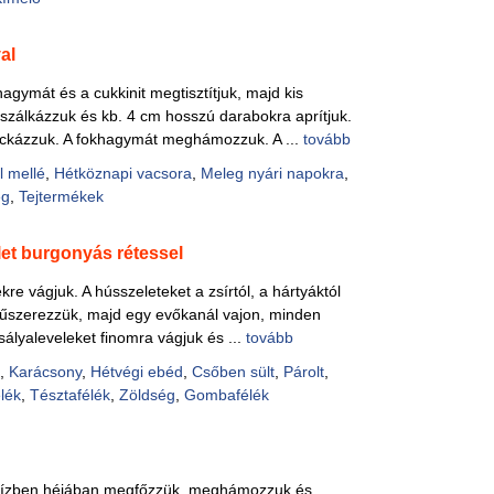
al
hagymát és a cukkinit megtisztítjuk, majd kis
eszálkázzuk és kb. 4 cm hosszú darabokra aprítjuk.
kockázzuk. A fokhagymát meghámozzuk. A ...
tovább
l mellé
,
Hétköznapi vacsora
,
Meleg nyári napokra
,
ég
,
Tejtermékek
et burgonyás rétessel
kre vágjuk. A hússzeleteket a zsírtól, a hártyáktól
l fűszerezzük, majd egy evőkanál vajon, minden
zsályaleveleket finomra vágjuk és ...
tovább
i
,
Karácsony
,
Hétvégi ebéd
,
Csőben sült
,
Párolt
,
lék
,
Tésztafélék
,
Zöldség
,
Gombafélék
vízben héjában megfőzzük, meghámozzuk és