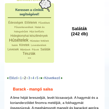
Keressen a címkék
segítségével!
Édességek
Előételek
Főzelékek
Fűszerkeverékek
Halak és
Saláták
hidegvérűek
Házi befőzés
(242 db)
Hidegkonyhai készítmények
Húsételek
Hústalan feltétek
Köretek
Italok
Levesbetétek
Levesek
Saláták
Mártások
Pácok
Tészták
>>
Előző
1
2
3
4
5
Következő
Barack - mangó salsa
A lime héját lereszeljük, levét kicsavarjuk. A hagymát és a
korianderzöldet finomra metéljük, a fokhagymát
összezúzzuk. A meghámozott mangót és barackot apróra