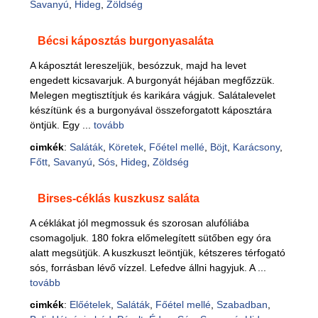
Savanyú
,
Hideg
,
Zöldség
Bécsi káposztás burgonyasaláta
A káposztát lereszeljük, besózzuk, majd ha levet
engedett kicsavarjuk. A burgonyát héjában megfőzzük.
Melegen megtisztítjuk és karikára vágjuk. Salátalevelet
készítünk és a burgonyával összeforgatott káposztára
öntjük. Egy ...
tovább
cimkék
:
Saláták
,
Köretek
,
Főétel mellé
,
Böjt
,
Karácsony
,
Főtt
,
Savanyú
,
Sós
,
Hideg
,
Zöldség
Birses-céklás kuszkusz saláta
A céklákat jól megmossuk és szorosan alufóliába
csomagoljuk. 180 fokra előmelegített sütőben egy óra
alatt megsütjük. A kuszkuszt leöntjük, kétszeres térfogató
sós, forrásban lévő vízzel. Lefedve állni hagyjuk. A ...
tovább
cimkék
:
Előételek
,
Saláták
,
Főétel mellé
,
Szabadban
,