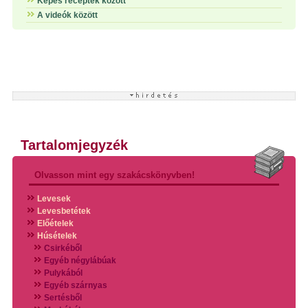
Képes receptek között
A videók között
Tartalomjegyzék
Olvasson mint egy szakácskönyvben!
Levesek
Levesbetétek
Előételek
Húsételek
Csirkéből
Egyéb négylábúak
Pulykából
Egyéb szárnyas
Sertésből