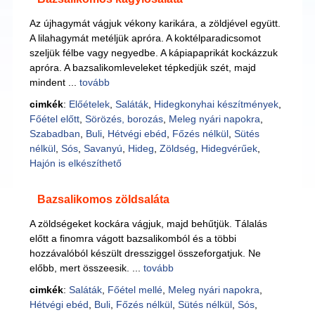
Az újhagymát vágjuk vékony karikára, a zöldjével együtt.
A lilahagymát metéljük apróra. A koktélparadicsomot
szeljük félbe vagy negyedbe. A kápiapaprikát kockázzuk
apróra. A bazsalikomleveleket tépkedjük szét, majd
mindent ...
tovább
cimkék
:
Előételek
,
Saláták
,
Hidegkonyhai készítmények
,
Főétel előtt
,
Sörözés, borozás
,
Meleg nyári napokra
,
Szabadban
,
Buli
,
Hétvégi ebéd
,
Főzés nélkül
,
Sütés
nélkül
,
Sós
,
Savanyú
,
Hideg
,
Zöldség
,
Hidegvérűek
,
Hajón is elkészíthető
Bazsalikomos zöldsaláta
A zöldségeket kockára vágjuk, majd behűtjük. Tálalás
előtt a finomra vágott bazsalikomból és a többi
hozzávalóból készült dressziggel összeforgatjuk. Ne
előbb, mert összeesik. ...
tovább
cimkék
:
Saláták
,
Főétel mellé
,
Meleg nyári napokra
,
Hétvégi ebéd
,
Buli
,
Főzés nélkül
,
Sütés nélkül
,
Sós
,