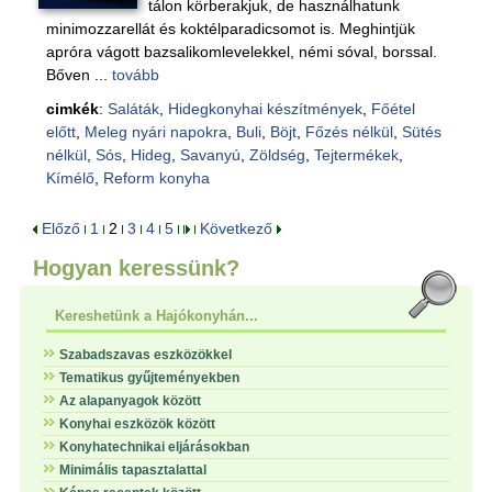
tálon körberakjuk, de használhatunk
minimozzarellát és koktélparadicsomot is. Meghintjük
apróra vágott bazsalikomlevelekkel, némi sóval, borssal.
Bőven ...
tovább
cimkék
:
Saláták
,
Hidegkonyhai készítmények
,
Főétel
előtt
,
Meleg nyári napokra
,
Buli
,
Böjt
,
Főzés nélkül
,
Sütés
nélkül
,
Sós
,
Hideg
,
Savanyú
,
Zöldség
,
Tejtermékek
,
Kímélő
,
Reform konyha
Előző
1
2
3
4
5
Következő
Hogyan keressünk?
Kereshetünk a Hajókonyhán...
Szabadszavas eszközökkel
Tematikus gyűjteményekben
Az alapanyagok között
Konyhai eszközök között
Konyhatechnikai eljárásokban
Minimális tapasztalattal