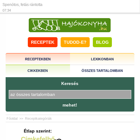
Spenótos, fetás rántotta
07:34
RECEPTEK
TUDOD-E?
BLOG
RECEPTEKBEN
LEXIKONBAN
CIKKEKBEN
ÖSSZES TARTALOMBAN
Keresés
mehet!
Főoldal
>>
Receptkategóriák
Étlap szerint:
Címkefelhő