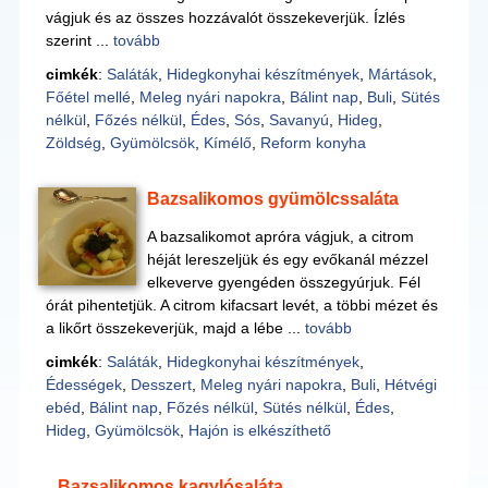
vágjuk és az összes hozzávalót összekeverjük. Ízlés
szerint ...
tovább
cimkék
:
Saláták
,
Hidegkonyhai készítmények
,
Mártások
,
Főétel mellé
,
Meleg nyári napokra
,
Bálint nap
,
Buli
,
Sütés
nélkül
,
Főzés nélkül
,
Édes
,
Sós
,
Savanyú
,
Hideg
,
Zöldség
,
Gyümölcsök
,
Kímélő
,
Reform konyha
Bazsalikomos gyümölcssaláta
A bazsalikomot apróra vágjuk, a citrom
héját lereszeljük és egy evőkanál mézzel
elkeverve gyengéden összegyúrjuk. Fél
órát pihentetjük. A citrom kifacsart levét, a többi mézet és
a likőrt összekeverjük, majd a lébe ...
tovább
cimkék
:
Saláták
,
Hidegkonyhai készítmények
,
Édességek
,
Desszert
,
Meleg nyári napokra
,
Buli
,
Hétvégi
ebéd
,
Bálint nap
,
Főzés nélkül
,
Sütés nélkül
,
Édes
,
Hideg
,
Gyümölcsök
,
Hajón is elkészíthető
Bazsalikomos kagylósaláta