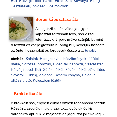
Buli
,
Hétvégi ebéd
,
Párolt
,
Édes
,
Sós
,
Savanyú
,
Hideg
,
Tésztafélék
,
Zöldség
,
Gyümölcsök
Boros káposztasaláta
A megtisztított és vékonyra gyalult
káposztát forrásban lévő, sós vízzel
leforrázzuk. 3 perc múlva szűrjük le, mint
a tésztát és csepegtessük le. Amíg hűl, keverjük habosra
az öntet hozzávalóit és forgassuk össze a ...
tovább
cimkék
:
Saláták
,
Hidegkonyhai készítmények
,
Főétel
mellé
,
Sörözés, borozás
,
Hideg téli napokra
,
Szilveszter
,
Hétvégi ebéd
,
Buli
,
Sütés nélkül
,
Főzés nélkül
,
Sós
,
Édes
,
Savanyú
,
Hideg
,
Zöldség
,
Reform konyha
,
Hajón is
elkészíthető
,
Koleszban főztük
Brokkolisaláta
A brokkolit sós, enyhén cukros vízben roppanósra főzzük.
Rózsáira szedjük, majd a szárakat levágjuk és kis
darabokra aprítjuk. A majonézt és joghurtot jól elkeverjük