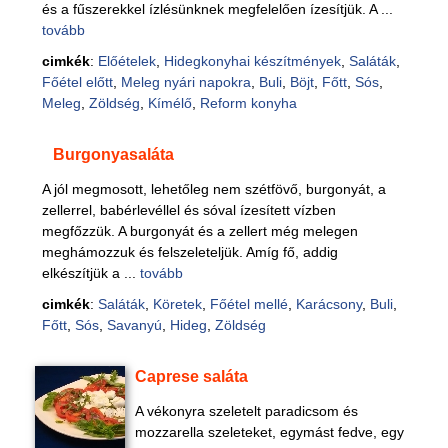
és a fűszerekkel ízlésünknek megfelelően ízesítjük. A ...
tovább
cimkék
:
Előételek
,
Hidegkonyhai készítmények
,
Saláták
,
Főétel előtt
,
Meleg nyári napokra
,
Buli
,
Böjt
,
Főtt
,
Sós
,
Meleg
,
Zöldség
,
Kímélő
,
Reform konyha
Burgonyasaláta
A jól megmosott, lehetőleg nem szétfövő, burgonyát, a
zellerrel, babérlevéllel és sóval ízesített vízben
megfőzzük. A burgonyát és a zellert még melegen
meghámozzuk és felszeleteljük. Amíg fő, addig
elkészítjük a ...
tovább
cimkék
:
Saláták
,
Köretek
,
Főétel mellé
,
Karácsony
,
Buli
,
Főtt
,
Sós
,
Savanyú
,
Hideg
,
Zöldség
Caprese saláta
A vékonyra szeletelt paradicsom és
mozzarella szeleteket, egymást fedve, egy