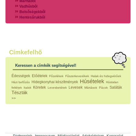
Marhából
Vadhúsból
Belsőségekből
Hentesárukból
Vadszárnyasokból
Vegyes húsokból
Különleges húsfélékből
Halak
Hidegvérűek
Köretek
Címkefelhő
Klasszikus főzelékek
Hústalan feltétek
Keressen a címkék segítségével!
Zöldséges ételek
Saláták
Édességek
Előételek
Főzelékek
Fűszerkeverékek
Halak és hidegvérűek
Hidegkonyhai készítmények
Húsételek
Hidegkonyhai készítmények
Házi befőzés
Hústalan
Főtt tészták
Köretek
Levesek
Saláták
feltétek
Italok
Levesbetétek
Mártások
Pácok
Zsiradékban sült tészták
Tészták
Sütőben sült tészták
>>
Szendvicsek
Mártások
Főtt-sült tészták
Édességek
Házi befőzés
Pácok
Fűszerkeverékek, ízesítők