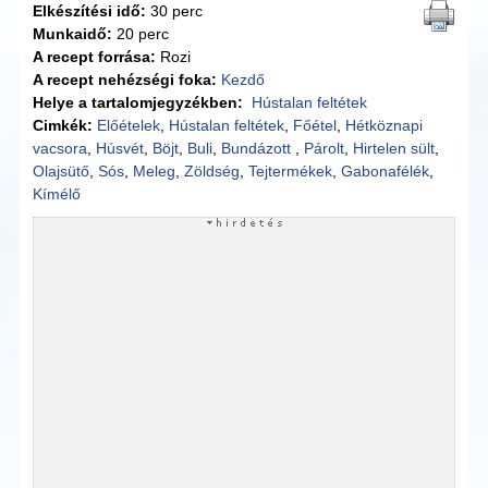
Elkészítési idő:
30 perc
Munkaidő:
20 perc
A recept forrása:
Rozi
A recept nehézségi foka:
Kezdő
Helye a tartalomjegyzékben:
Hústalan feltétek
Cimkék:
Előételek
,
Hústalan feltétek
,
Főétel
,
Hétköznapi
vacsora
,
Húsvét
,
Böjt
,
Buli
,
Bundázott
,
Párolt
,
Hirtelen sült
,
Olajsütő
,
Sós
,
Meleg
,
Zöldség
,
Tejtermékek
,
Gabonafélék
,
Kímélő