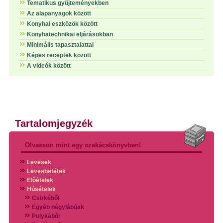
Tematikus gyűjteményekben
Az alapanyagok között
Konyhai eszközök között
Konyhatechnikai eljárásokban
Minimális tapasztalattal
Képes receptek között
A videók között
Tartalomjegyzék
Olvasson mint egy szakácskönyvben!
Levesek
Levesbetétek
Előételek
Húsételek
Csirkéből
Egyéb négylábúak
Pulykából