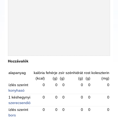
Hozzávalók
alapanyag
kalória
fehérje
zsír
szénhidrát
rost
koleszterin
(kcal)
(g)
(g)
(g)
(g)
(mg)
ízlés szerint
0
0
0
0
0
0
konyhasó
1 késhegynyi
0
0
0
0
0
0
szerecsendió
ízlés szerint
0
0
0
0
0
0
bors