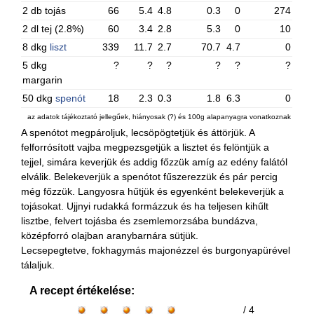
2 db tojás
66
5.4
4.8
0.3
0
274
2 dl tej (2.8%)
60
3.4
2.8
5.3
0
10
8 dkg
liszt
339
11.7
2.7
70.7
4.7
0
5 dkg
?
?
?
?
?
?
margarin
50 dkg
spenót
18
2.3
0.3
1.8
6.3
0
az adatok tájékoztató jellegűek, hiányosak (?) és 100g alapanyagra vonatkoznak
A spenótot megpároljuk, lecsöpögtetjük és áttörjük. A
felforrósított vajba megpezsgetjük a lisztet és felöntjük a
tejjel, simára keverjük és addig főzzük amíg az edény falától
elválik. Belekeverjük a spenótot fűszerezzük és pár percig
még főzzük. Langyosra hűtjük és egyenként belekeverjük a
tojásokat. Ujjnyi rudakká formázzuk és ha teljesen kihűlt
lisztbe, felvert tojásba és zsemlemorzsába bundázva,
középforró olajban aranybarnára sütjük.
Lecsepegtetve, fokhagymás majonézzel és burgonyapürével
tálaljuk.
A recept értékelése:
/ 4