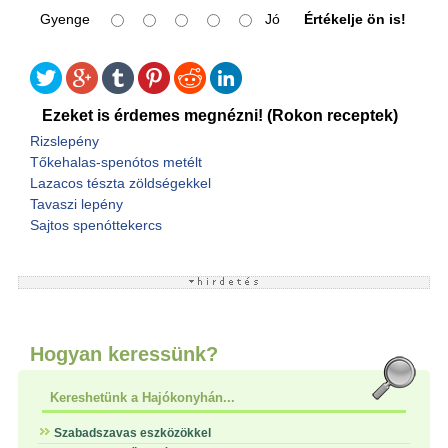
Gyenge
Jó
Értékelje ön is!
Ezeket is érdemes megnézni! (Rokon receptek)
Rizslepény
Tőkehalas-spenótos metélt
Lazacos tészta zöldségekkel
Tavaszi lepény
Sajtos spenóttekercs
Hogyan keressünk?
Kereshetünk a Hajókonyhán...
Szabadszavas eszközökkel