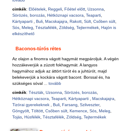
tovább
cimkék
:
Előételek
,
Reggeli
,
Főétel előtt
,
Uzsonna
,
Sörözés, borozás
,
Hétköznapi vacsora
,
Teaparti
,
Kártyaparti
,
Buli
,
Macskajajra
,
Rakott
,
Sült
,
Csőben sült
,
Sós
,
Meleg
,
Tésztafélék
,
Zöldség
,
Tejtermékek
,
Hajón is
elkészíthető
Baconos-túrós rétes
Az olajon a finomra vágott hagymát megpároljuk. A végén
hozzákeverjük a zúzott fokhagymát. A langyos
hagymához adjuk az áttört túrót és a juhtúrót, majd
belekeverjük a kockára vágott bacont. Borssal és, ha
szükséges sóval ...
tovább
cimkék
:
Tészták
,
Uzsonna
,
Sörözés, borozás
,
Hétköznapi vacsora
,
Teaparti
,
Kártyaparti
,
Macskajajra
,
Tizórai gyerekeknek
,
Buli
,
Farsang
,
Szilveszter
,
Göngyölt
,
Töltött
,
Csőben sült
,
Kemence
,
Sós
,
Meleg
,
Tojás
,
Húsfélék
,
Tésztafélék
,
Zöldség
,
Tejtermékek