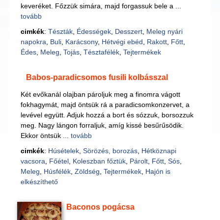
keveréket. Főzzük simára, majd forgassuk bele a ...
tovább
cimkék
:
Tészták
,
Édességek
,
Desszert
,
Meleg nyári
napokra
,
Buli
,
Karácsony
,
Hétvégi ebéd
,
Rakott
,
Főtt
,
Édes
,
Meleg
,
Tojás
,
Tésztafélék
,
Tejtermékek
Babos-paradicsomos fusili kolbásszal
Két evőkanál olajban pároljuk meg a finomra vágott
fokhagymát, majd öntsük rá a paradicsomkonzervet, a
levével együtt. Adjuk hozzá a bort és sózzuk, borsozzuk
meg. Nagy lángon forraljuk, amíg kissé besűrűsödik.
Ekkor öntsük ...
tovább
cimkék
:
Húsételek
,
Sörözés, borozás
,
Hétköznapi
vacsora
,
Főétel
,
Koleszban főztük
,
Párolt
,
Főtt
,
Sós
,
Meleg
,
Húsfélék
,
Zöldség
,
Tejtermékek
,
Hajón is
elkészíthető
Baconos pogácsa