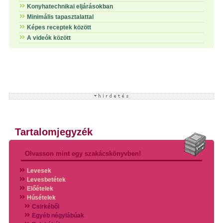
Konyhatechnikai eljárásokban
Minimális tapasztalattal
Képes receptek között
A videók között
Tartalomjegyzék
Olvasson mint egy szakácskönyvben!
Levesek
Levesbetétek
Előételek
Húsételek
Csirkéből
Egyéb négylábúak