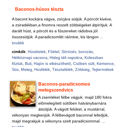
Baconos-húsos tészta
A bacont kockára vágva, zsírjára sütjük. A pörcöt kivéve,
a zsiradékban,a finomra reszelt zöldségeket átpirítjuk. A
darált húst, a pörcöt és a fűszereket rádobva jól
összesütjük. A paradicsomlét ráöntve, kis lángon ...
tovább
cimkék
:
Húsételek
,
Főétel
,
Sörözés, borozás
,
Hétköznapi vacsora
,
Hideg téli napokra
,
Koleszban
főztük
,
Buli
,
Hajón is elkészíthető
,
Csőben sült
,
Kemence
,
Sós
,
Meleg
,
Húsfélék
,
Tésztafélék
,
Zöldség
,
Tejtermékek
Baconos-paradicsomos
melegszendvics
A zsemléket félbe vágjuk, majd 180 fokra
előmelegített sütőben halványbarnára
átsütjük. A vágott felüket, a mustárral,
vékonyan megkenjük. A félbevágott baconnal lefedjük,
majd megrakjuk a vékonyra szelt paradicsommal. ...