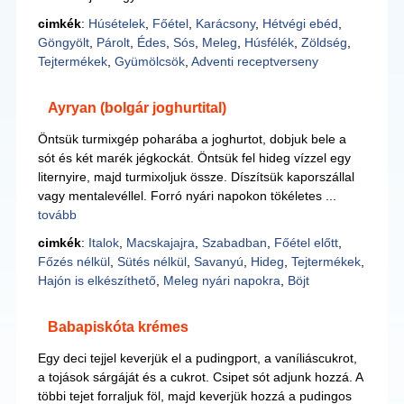
cimkék
:
Húsételek
,
Főétel
,
Karácsony
,
Hétvégi ebéd
,
Göngyölt
,
Párolt
,
Édes
,
Sós
,
Meleg
,
Húsfélék
,
Zöldség
,
Tejtermékek
,
Gyümölcsök
,
Adventi receptverseny
Ayryan (bolgár joghurtital)
Öntsük turmixgép poharába a joghurtot, dobjuk bele a
sót és két marék jégkockát. Öntsük fel hideg vízzel egy
liternyire, majd turmixoljuk össze. Díszítsük kaporszállal
vagy mentalevéllel. Forró nyári napokon tökéletes ...
tovább
cimkék
:
Italok
,
Macskajajra
,
Szabadban
,
Főétel előtt
,
Főzés nélkül
,
Sütés nélkül
,
Savanyú
,
Hideg
,
Tejtermékek
,
Hajón is elkészíthető
,
Meleg nyári napokra
,
Böjt
Babapiskóta krémes
Egy deci tejjel keverjük el a pudingport, a vaníliáscukrot,
a tojások sárgáját és a cukrot. Csipet sót adjunk hozzá. A
többi tejet forraljuk föl, majd keverjük hozzá a pudingos