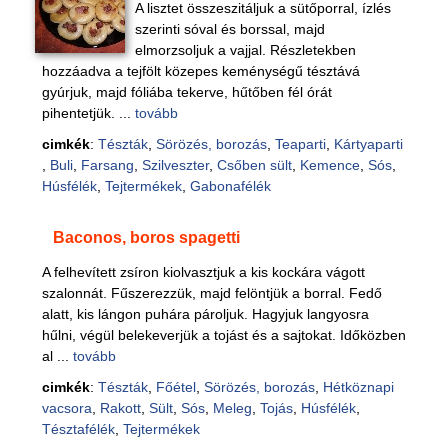
A lisztet összeszitáljuk a sütőporral, ízlés
szerinti sóval és borssal, majd
elmorzsoljuk a vajjal. Részletekben
hozzáadva a tejfölt közepes keménységű tésztává
gyúrjuk, majd fóliába tekerve, hűtőben fél órát
pihentetjük. ...
tovább
cimkék
:
Tészták
,
Sörözés, borozás
,
Teaparti
,
Kártyaparti
,
Buli
,
Farsang
,
Szilveszter
,
Csőben sült
,
Kemence
,
Sós
,
Húsfélék
,
Tejtermékek
,
Gabonafélék
Baconos, boros spagetti
A felhevített zsíron kiolvasztjuk a kis kockára vágott
szalonnát. Fűszerezzük, majd felöntjük a borral. Fedő
alatt, kis lángon puhára pároljuk. Hagyjuk langyosra
hűlni, végül belekeverjük a tojást és a sajtokat. Időközben
al ...
tovább
cimkék
:
Tészták
,
Főétel
,
Sörözés, borozás
,
Hétköznapi
vacsora
,
Rakott
,
Sült
,
Sós
,
Meleg
,
Tojás
,
Húsfélék
,
Tésztafélék
,
Tejtermékek