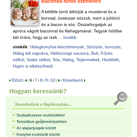
Baconos-túrós szendvics
A kétféle túrót áttörjük a mustárral és a
borssal, óvatosan sózzuk, mert a juhtúró
és a bacon is sós. Összeforgatjuk az
apróra vágott baconnal és lilahagymával. Tegyük hűtőbe
két órára, hogy az ízek ...
tovább
cimkék
:
Hidegkonyhai készítmények
,
Sörözés, borozás
,
Hideg téli napokra
,
Hétköznapi vacsora
,
Buli
,
Főzés
nélkül
,
Sütés nélkül
,
Sós
,
Hideg
,
Tejtermékek
,
Húsfélék
,
Hajón is elkészíthető
Előző
6
7
8
9
10
Következő
Hogyan keressünk?
Kereshetünk a Hajókonyhán...
Szabadszavas eszközökkel
Tematikus gyűjteményekben
Az alapanyagok között
Konyhai eszközök között