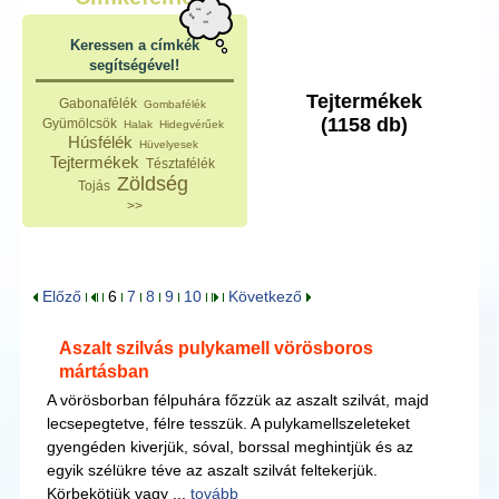
Keressen a címkék
segítségével!
Tejtermékek
Gabonafélék
Gombafélék
(1158 db)
Gyümölcsök
Halak
Hidegvérűek
Húsfélék
Hüvelyesek
Tejtermékek
Tésztafélék
Zöldség
Tojás
>>
Előző
6
7
8
9
10
Következő
Aszalt szilvás pulykamell vörösboros
mártásban
A vörösborban félpuhára főzzük az aszalt szilvát, majd
lecsepegtetve, félre tesszük. A pulykamellszeleteket
gyengéden kiverjük, sóval, borssal meghintjük és az
egyik szélükre téve az aszalt szilvát feltekerjük.
Körbekötjük vagy ...
tovább