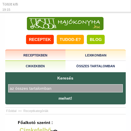
Töltött kifli
19:15
RECEPTEK
TUDOD-E?
BLOG
RECEPTEKBEN
LEXIKONBAN
CIKKEKBEN
ÖSSZES TARTALOMBAN
Keresés
mehet!
Főoldal
>>
Receptkategóriák
Főalkotó szerint :
Címkefelhő