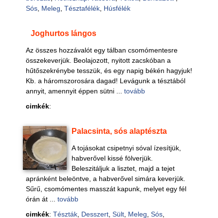
Sós
,
Meleg
,
Tésztafélék
,
Húsfélék
Joghurtos lángos
Az összes hozzávalót egy tálban csomómentesre
összekeverjük. Beolajozott, nyitott zacskóban a
hűtőszekrénybe tesszük, és egy napig békén hagyjuk!
Kb. a háromszorosára dagad! Levágunk a tésztából
annyit, amennyit éppen sütni ...
tovább
cimkék
:
Palacsinta, sós alaptészta
A tojásokat csipetnyi sóval ízesítjük,
habverővel kissé fölverjük.
Beleszitáljuk a lisztet, majd a tejet
apránként beleöntve, a habverővel simára keverjük.
Sűrű, csomómentes masszát kapunk, melyet egy fél
órán át ...
tovább
cimkék
:
Tészták
,
Desszert
,
Sült
,
Meleg
,
Sós
,