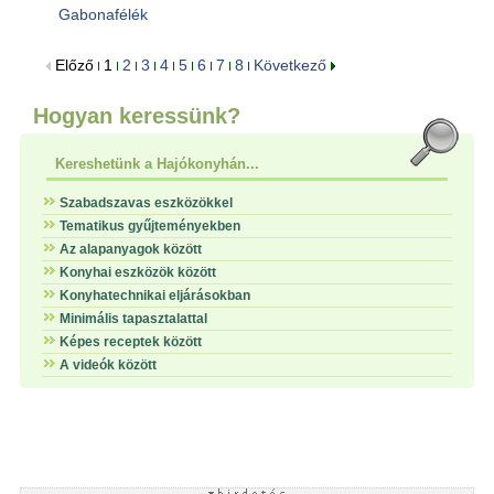
Gabonafélék
Előző
1
2
3
4
5
6
7
8
Következő
Hogyan keressünk?
Kereshetünk a Hajókonyhán...
Szabadszavas eszközökkel
Tematikus gyűjteményekben
Az alapanyagok között
Konyhai eszközök között
Konyhatechnikai eljárásokban
Minimális tapasztalattal
Képes receptek között
A videók között