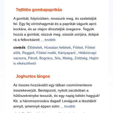
Tejfölös gombapaprikás
A gombát, folyóvízben, mossunk meg, és szeleteljük
fel. Egy fej vöröshagymát és a paprikát vágunk apró
kockára, és az olajon dinszteljük üvegesre. Tegyük
hozzá a gombát, sózzuk meg, süssük zsírjára, dobjuk
rá a felkockázott ...
tovább
cimkék
:
Előételek
,
Hústalan feltétek
,
Főétel
,
Főétel
előtt
,
Reggeli
,
Főétel mellé
,
Kártyaparti
,
Hétköznapi
vacsora
,
Párolt
,
Bogrács
,
Sós
,
Meleg
,
Zöldség
,
Hajón
is elkészíthető
Joghurtos lángos
Az összes hozzávalót egy tálban csomómentesre
összekeverjük. Beolajozott, nyitott zacskóban a
hűtőszekrénybe tesszük, és egy napig békén hagyjuk!
Kb. a háromszorosára dagad! Levágunk a tésztából
annyit, amennyit éppen sütni ...
tovább