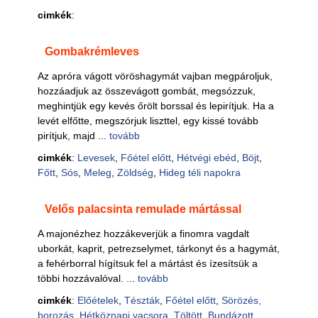
cimkék
:
Gombakrémleves
Az apróra vágott vöröshagymát vajban megpároljuk,
hozzáadjuk az összevágott gombát, megsózzuk,
meghintjük egy kevés őrölt borssal és lepirítjuk. Ha a
levét elfőtte, megszórjuk liszttel, egy kissé tovább
pirítjuk, majd ...
tovább
cimkék
:
Levesek
,
Főétel előtt
,
Hétvégi ebéd
,
Böjt
,
Főtt
,
Sós
,
Meleg
,
Zöldség
,
Hideg téli napokra
Velős palacsinta remulade mártással
A majonézhez hozzákeverjük a finomra vagdalt
uborkát, kaprit, petrezselymet, tárkonyt és a hagymát,
a fehérborral hígítsuk fel a mártást és ízesítsük a
többi hozzávalóval. ...
tovább
cimkék
:
Előételek
,
Tészták
,
Főétel előtt
,
Sörözés,
borozás
,
Hétköznapi vacsora
,
Töltött
,
Bundázott
,