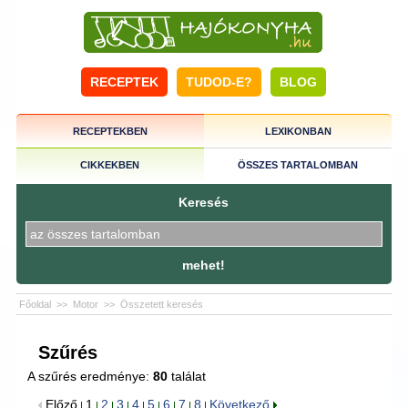
RECEPTEK
TUDOD-E?
BLOG
RECEPTEKBEN
LEXIKONBAN
CIKKEKBEN
ÖSSZES TARTALOMBAN
Keresés
mehet!
Főoldal
>>
Motor
>>
Összetett keresés
Szűrés
A szűrés eredménye:
80
találat
Előző
1
2
3
4
5
6
7
8
Következő