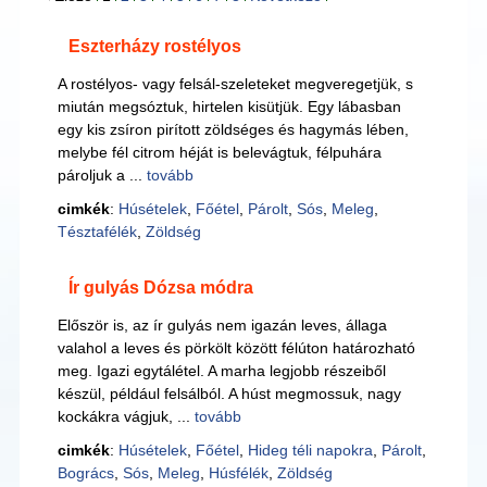
Eszterházy rostélyos
A rostélyos- vagy felsál-szeleteket megveregetjük, s
miután megsóztuk, hirtelen kisütjük. Egy lábasban
egy kis zsíron pirított zöldséges és hagymás lében,
melybe fél citrom héját is belevágtuk, félpuhára
pároljuk a ...
tovább
cimkék
:
Húsételek
,
Főétel
,
Párolt
,
Sós
,
Meleg
,
Tésztafélék
,
Zöldség
Ír gulyás Dózsa módra
Először is, az ír gulyás nem igazán leves, állaga
valahol a leves és pörkölt között félúton határozható
meg. Igazi egytálétel. A marha legjobb részeiből
készül, például felsálból. A húst megmossuk, nagy
kockákra vágjuk, ...
tovább
cimkék
:
Húsételek
,
Főétel
,
Hideg téli napokra
,
Párolt
,
Bogrács
,
Sós
,
Meleg
,
Húsfélék
,
Zöldség