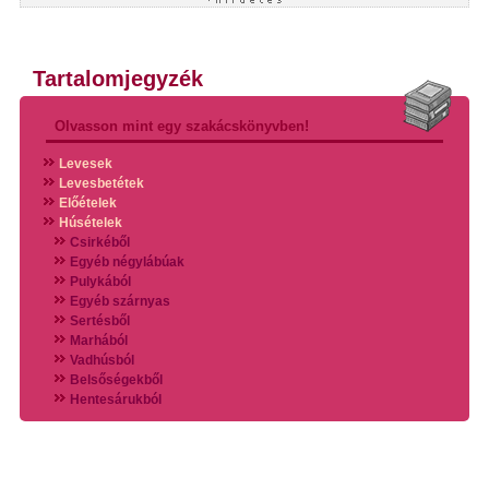
Tartalomjegyzék
Olvasson mint egy szakácskönyvben!
Levesek
Levesbetétek
Előételek
Húsételek
Csirkéből
Egyéb négylábúak
Pulykából
Egyéb szárnyas
Sertésből
Marhából
Vadhúsból
Belsőségekből
Hentesárukból
Vadszárnyasokból
Vegyes húsokból
Különleges húsfélékből
Halak