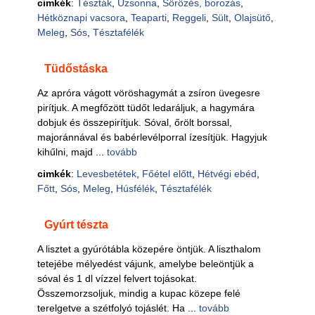
cimkék
:
Tészták
,
Uzsonna
,
Sörözés, borozás
,
Hétköznapi vacsora
,
Teaparti
,
Reggeli
,
Sült
,
Olajsütő
,
Meleg
,
Sós
,
Tésztafélék
Tüdőstáska
Az apróra vágott vöröshagymát a zsíron üvegesre
pirítjuk. A megfőzött tüdőt ledaráljuk, a hagymára
dobjuk és összepirítjuk. Sóval, őrölt borssal,
majoránnával és babérlevélporral ízesítjük. Hagyjuk
kihűlni, majd ...
tovább
cimkék
:
Levesbetétek
,
Főétel előtt
,
Hétvégi ebéd
,
Főtt
,
Sós
,
Meleg
,
Húsfélék
,
Tésztafélék
Gyúrt tészta
A lisztet a gyúrótábla közepére öntjük. A liszthalom
tetejébe mélyedést vájunk, amelybe beleöntjük a
sóval és 1 dl vízzel felvert tojásokat.
Összemorzsoljuk, mindig a kupac közepe felé
terelgetve a szétfolyó tojáslét. Ha ...
tovább