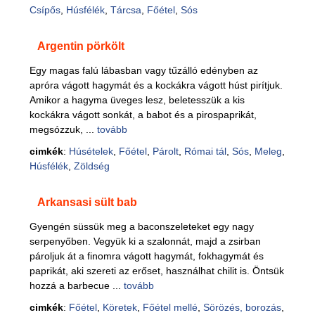
Csípős
,
Húsfélék
,
Tárcsa
,
Főétel
,
Sós
Argentin pörkölt
Egy magas falú lábasban vagy tűzálló edényben az
apróra vágott hagymát és a kockákra vágott húst pirítjuk.
Amikor a hagyma üveges lesz, beletesszük a kis
kockákra vágott sonkát, a babot és a pirospaprikát,
megsózzuk, ...
tovább
cimkék
:
Húsételek
,
Főétel
,
Párolt
,
Római tál
,
Sós
,
Meleg
,
Húsfélék
,
Zöldség
Arkansasi sült bab
Gyengén süssük meg a baconszeleteket egy nagy
serpenyőben. Vegyük ki a szalonnát, majd a zsirban
pároljuk át a finomra vágott hagymát, fokhagymát és
paprikát, aki szereti az erőset, használhat chilit is. Öntsük
hozzá a barbecue ...
tovább
cimkék
:
Főétel
,
Köretek
,
Főétel mellé
,
Sörözés, borozás
,