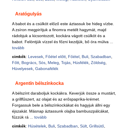
Aratógulyás
A babot és a csülköt előző este áztassuk be hideg vízbe.
A zsíron megpirítjuk a finomra metélt hagymát, majd
rádobjuk a kicsontozott, kockára vágott csülköt és a
babot. Felöntjük vízzel és főzni kezdjük, bő óra múlva ...
tovább
cimkék
:
Levesek
,
Főétel előtt
,
Főétel
,
Buli
,
Szabadban
,
Főtt
,
Bogrács
,
Sós
,
Meleg
,
Tojás
,
Húsfélék
,
Zöldség
,
Hüvelyesek
,
Gabonafélék
Argentín bélszínkocka
A bélszínt daraboljuk kockákra. Keverjük össze a mustárt,
a grillfűszert, az olajat és az erőspaprika-krémet.
Forgassuk bele a bélszínkockákat és hagyjuk állni egy
éjszakát. Másnap áztassunk olajba bambuszpálcákat,
fűzzük rá ...
tovább
cimkék
:
Húsételek
,
Buli
,
Szabadban
,
Sült
,
Grillsütő
,