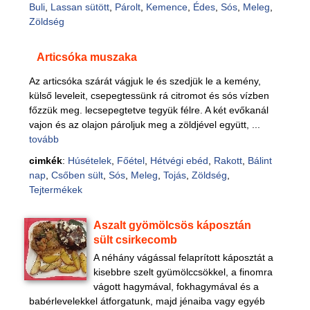
Buli
,
Lassan sütött
,
Párolt
,
Kemence
,
Édes
,
Sós
,
Meleg
,
Zöldség
Articsóka muszaka
Az articsóka szárát vágjuk le és szedjük le a kemény,
külső leveleit, csepegtessünk rá citromot és sós vízben
főzzük meg. lecsepegtetve tegyük félre. A két evőkanál
vajon és az olajon pároljuk meg a zöldjével együtt, ...
tovább
cimkék
:
Húsételek
,
Főétel
,
Hétvégi ebéd
,
Rakott
,
Bálint
nap
,
Csőben sült
,
Sós
,
Meleg
,
Tojás
,
Zöldség
,
Tejtermékek
Aszalt gyömölcsös káposztán
sült csirkecomb
A néhány vágással felaprított káposztát a
kisebbre szelt gyümölccsökkel, a finomra
vágott hagymával, fokhagymával és a
babérlevelekkel átforgatunk, majd jénaiba vagy egyéb