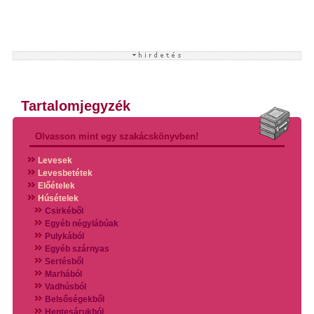
Tartalomjegyzék
Olvasson mint egy szakácskönyvben!
Levesek
Levesbetétek
Előételek
Húsételek
Csirkéből
Egyéb négylábúak
Pulykából
Egyéb szárnyas
Sertésből
Marhából
Vadhúsból
Belsőségekből
Hentesárukból