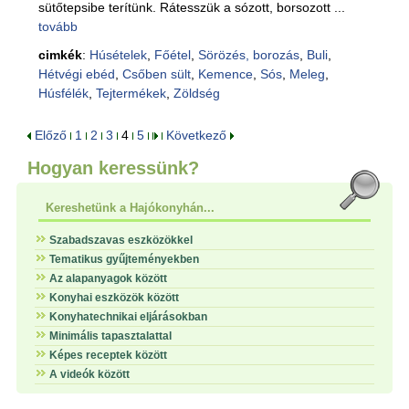
sütőtepsibe terítünk. Rátesszük a sózott, borsozott ...
tovább
cimkék
:
Húsételek
,
Főétel
,
Sörözés, borozás
,
Buli
,
Hétvégi ebéd
,
Csőben sült
,
Kemence
,
Sós
,
Meleg
,
Húsfélék
,
Tejtermékek
,
Zöldség
Előző
1
2
3
4
5
Következő
Hogyan keressünk?
Kereshetünk a Hajókonyhán...
Szabadszavas eszközökkel
Tematikus gyűjteményekben
Az alapanyagok között
Konyhai eszközök között
Konyhatechnikai eljárásokban
Minimális tapasztalattal
Képes receptek között
A videók között