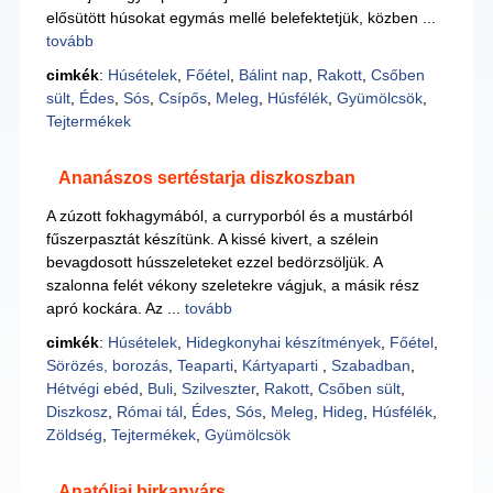
elősütött húsokat egymás mellé belefektetjük, közben ...
tovább
cimkék
:
Húsételek
,
Főétel
,
Bálint nap
,
Rakott
,
Csőben
sült
,
Édes
,
Sós
,
Csípős
,
Meleg
,
Húsfélék
,
Gyümölcsök
,
Tejtermékek
Ananászos sertéstarja diszkoszban
A zúzott fokhagymából, a curryporból és a mustárból
fűszerpasztát készítünk. A kissé kivert, a szélein
bevagdosott hússzeleteket ezzel bedörzsöljük. A
szalonna felét vékony szeletekre vágjuk, a másik rész
apró kockára. Az ...
tovább
cimkék
:
Húsételek
,
Hidegkonyhai készítmények
,
Főétel
,
Sörözés, borozás
,
Teaparti
,
Kártyaparti
,
Szabadban
,
Hétvégi ebéd
,
Buli
,
Szilveszter
,
Rakott
,
Csőben sült
,
Diszkosz
,
Római tál
,
Édes
,
Sós
,
Meleg
,
Hideg
,
Húsfélék
,
Zöldség
,
Tejtermékek
,
Gyümölcsök
Anatóliai birkanyárs