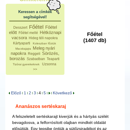
Keressen a címkék
segítségével!
Főétel
Főétel
Desszert
előtt
Hétköznapi
Főétel mellé
Főétel
vacsora
Hideg téli napokra
(1407 db)
Kártyaparti
Koleszban főztük
Meleg nyári
Macskajajra
napokra
Sörözés,
Reggeli
borozás
Szabadban
Teaparti
Uzsonna
Tizórai gyerekeknek
>>
Előző
1
2
3
4
5
Következő
Ananászos sertéskaraj
A felszeletelt sertéskarajt kiverjük és a hártyás szélét
bevagdosva, a felforrósított olajban mindkét oldalát
elősütjük. Egy tepsibe öntjük a sütőzsiradékot és az