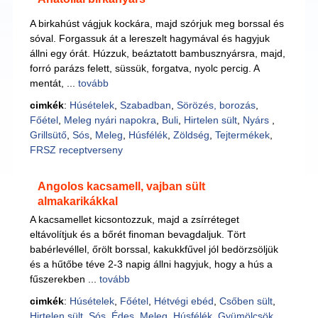
A birkahúst vágjuk kockára, majd szórjuk meg borssal és
sóval. Forgassuk át a lereszelt hagymával és hagyjuk
állni egy órát. Húzzuk, beáztatott bambusznyársra, majd,
forró parázs felett, süssük, forgatva, nyolc percig. A
mentát, ...
tovább
cimkék
:
Húsételek
,
Szabadban
,
Sörözés, borozás
,
Főétel
,
Meleg nyári napokra
,
Buli
,
Hirtelen sült
,
Nyárs
,
Grillsütő
,
Sós
,
Meleg
,
Húsfélék
,
Zöldség
,
Tejtermékek
,
FRSZ receptverseny
Angolos kacsamell, vajban sült
almakarikákkal
A kacsamellet kicsontozzuk, majd a zsírréteget
eltávolítjuk és a bőrét finoman bevagdaljuk. Tört
babérlevéllel, őrölt borssal, kakukkfűvel jól bedörzsöljük
és a hűtőbe téve 2-3 napig állni hagyjuk, hogy a hús a
fűszerekben ...
tovább
cimkék
:
Húsételek
,
Főétel
,
Hétvégi ebéd
,
Csőben sült
,
Hirtelen sült
,
Sós
,
Édes
,
Meleg
,
Húsfélék
,
Gyümölcsök