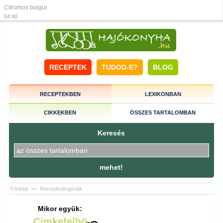
Citromos bulgur
04:40
RECEPTEK
TUDOD-E?
BLOG
RECEPTEKBEN
LEXIKONBAN
CIKKEKBEN
ÖSSZES TARTALOMBAN
Keresés
mehet!
Főoldal
>>
Receptkategóriák
Mikor együk:
Címkefelhő