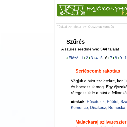
Főoldal
>>
Motor
>>
Összetett keresés
Szűrés
A szűrés eredménye:
344
találat
Előző
1
2
3
4
5
6
7
8
9
1
Sertéscomb rakottas
Vágjuk a húst szeletekre, kenj
és borsozzuk meg. Egy éjszakát
rétegezzük le a húst a felkarik
cimkék
:
Húsételek
,
Főétel
,
Sz
Kemence
,
Diszkosz
,
Remoska
Malackaraj szilvareszte