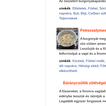
Az összetört burgonyakaparékot 
cimkék
:
Előételek
,
Főétel
,
Sör
napokra
,
Buli
,
Böjt
,
Csőben sül
Tejtermékek
Petrezselyme
A burgonyát megt
sós vízben amenny
Leszűrjük és a f
felforrósítjuk a vajat és a finom
cimkék
:
Köretek
,
Főétel mellé
téli napokra
,
Hétvégi ebéd
,
Főt
elkészíthető
Báránycsülök zöldsége
A fűszereket, a finomra vagdal
edénybe tesszük és ráöntjük a 
Legalább egyszer forgassuk me