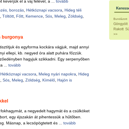
Hideg
keverjük el a vaj felével, a ...
tovább
Köret
Keress
özés, borozás
,
Hétköznapi vacsora
,
Hideg téli
Klassz
Hústal
t
,
Töltött
,
Főtt
,
Kemence
,
Sós
,
Meleg
,
Zöldség
,
Bundázott
Zöldsé
Göngyölt
Salátá
Rakott
Sü
Hideg
>>
Főtt t
s burgonya
Zsirad
isztítjuk és egyforma kockára vágjuk, majd annyi
Sütőbe
Szend
i ellepi, kb. negyed óra alatt puhára főzzük.
Mártá
őzőedényben hagyjuk szikkadni. Egy serpenyőben
Főtt-sü
ra ...
tovább
Édess
Házi b
,
Hétköznapi vacsora
,
Meleg nyári napokra
,
Hideg
Pácok
t
,
Sós
,
Meleg
,
Zöldség
,
Kímélő
,
Hajón is
Fűszer
Alkoho
Alkoho
Képes
kkel
t fokhagymát, a negyedelt hagymát és a csülköket
bort, egy éjszakán át pihentessük a hűtőben.
g. Másnap, a lecsöpögtetett és ...
tovább