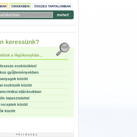
NBAN
CIKKEKBEN
ÖSSZES TARTALOMBAN
mehet!
n keressünk?
etünk a Hajókonyhán...
dszavas eszközökkel
ikus gyűjteményekben
panyagok között
i eszközök között
technikai eljárásokban
lis tapasztalattal
receptek között
ók között