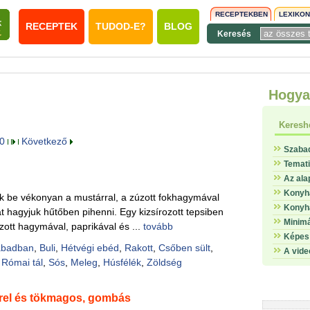
RECEPTEKBEN
LEXIKO
RECEPTEK
TUDOD-E?
BLOG
Keresés
Hogya
Keresh
0
Következő
Szaba
Temat
Az ala
Konyha
ük be vékonyan a mustárral, a zúzott fokhagymával
Konyha
 hagyjuk hűtőben pihenni. Egy kizsírozott tepsiben
Minimá
ázott hagymával, paprikával és ...
tovább
Képes 
abadban
,
Buli
,
Hétvégi ebéd
,
Rakott
,
Csőben sült
,
A vide
,
Római tál
,
Sós
,
Meleg
,
Húsfélék
,
Zöldség
rrel és tökmagos, gombás