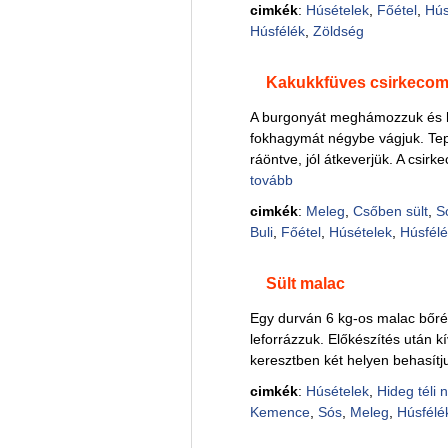
cimkék
:
Húsételek
,
Főétel
,
Hús
Húsfélék
,
Zöldség
Kakukkfüves csirkeco
A burgonyát meghámozzuk és ha
fokhagymát négybe vágjuk. Tep
ráöntve, jól átkeverjük. A csir
tovább
cimkék
:
Meleg
,
Csőben sült
,
S
Buli
,
Főétel
,
Húsételek
,
Húsfél
Sült malac
Egy durván 6 kg-os malac bőrét
leforrázzuk. Előkészítés után k
keresztben két helyen behasítj
cimkék
:
Húsételek
,
Hideg téli 
Kemence
,
Sós
,
Meleg
,
Húsfélé