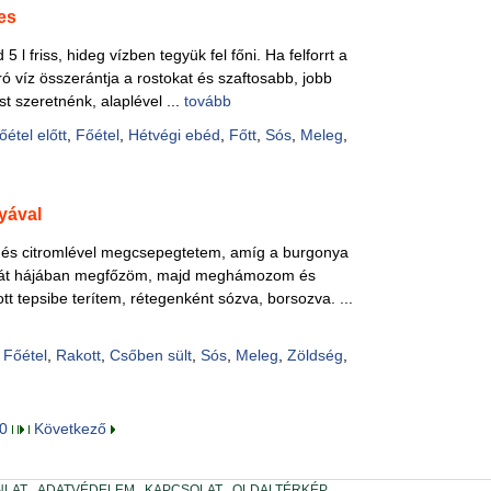
es
 5 l friss, hideg vízben tegyük fel főni. Ha felforrt a
rró víz összerántja a rostokat és szaftosabb, jobb
st szeretnénk, alaplével ...
tovább
őétel előtt
,
Főétel
,
Hétvégi ebéd
,
Főtt
,
Sós
,
Meleg
,
yával
m és citromlével megcsepegtetem, amíg a burgonya
nyát hájában megfőzöm, majd meghámozom és
tt tepsibe terítem, rétegenként sózva, borsozva. ...
,
Főétel
,
Rakott
,
Csőben sült
,
Sós
,
Meleg
,
Zöldség
,
0
Következő
NLAT
ADATVÉDELEM
KAPCSOLAT
OLDALTÉRKÉP