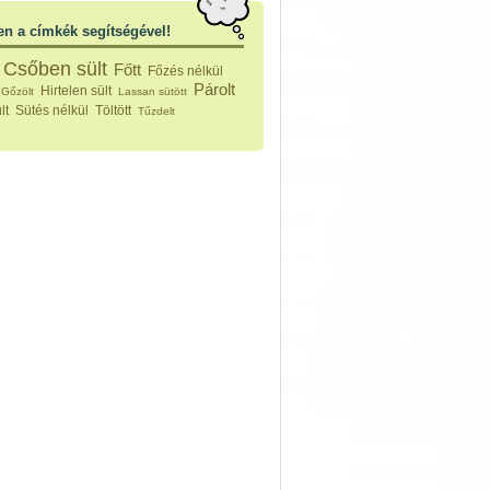
vérűek
ek
en a címkék segítségével!
ikus főzelékek
an feltétek
Csőben sült
Főtt
Főzés nélkül
ges ételek
Párolt
Hirtelen sült
Gőzölt
Lassan sütött
k
lt
Sütés nélkül
Töltött
Tűzdelt
konyhai készítmények
észták
ékban sült tészták
n sült tészták
vicsek
sok
lt tészták
égek
efőzés
keverékek, ízesítők
los italok
lmentes italok
 receptek