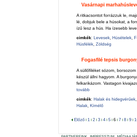
Vasárnapi marhahúslev
A ritkacsontot forrázzuk le, majd
lé, dobjuk bele a húsokat, a fo
ízű lesz a hús. Ha ízesebb leve
cimkék
:
Levesek
,
Húsételek
,
F
Húsfélék
,
Zöldség
Fogasfilé tepsis burgon
A süllőfiléket sózom, borsozo
készül állni hagyom. A burgo
felkarikázom. Vastagon kivajazo
tovább
cimkék
:
Halak és hidegvérűek
Halak
,
Kímélő
Előző
1
2
3
4
5
6
7
8
9
1
PARTNEREINK
IMPRESSZUM
MÉDIAAJÁ