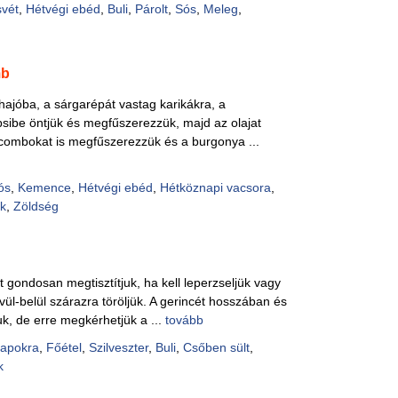
vét
,
Hétvégi ebéd
,
Buli
,
Párolt
,
Sós
,
Meleg
,
mb
jóba, a sárgarépát vastag karikákra, a
sibe öntjük és megfűszerezzük, majd az olajat
kecombokat is megfűszerezzük és a burgonya ...
ós
,
Kemence
,
Hétvégi ebéd
,
Hétköznapi vacsora
,
ék
,
Zöldség
 gondosan megtisztítjuk, ha kell leperzseljük vagy
ívül-belül szárazra töröljük. A gerincét hosszában és
uk, de erre megkérhetjük a ...
tovább
napokra
,
Főétel
,
Szilveszter
,
Buli
,
Csőben sült
,
k