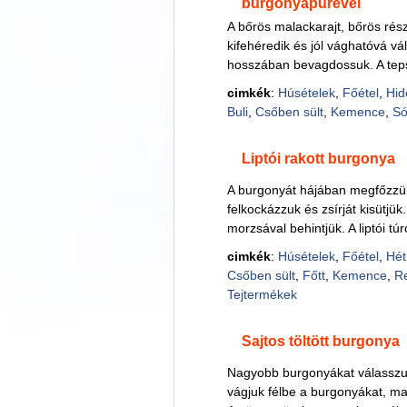
burgonyapürével
A bőrös malackarajt, bőrös részé
kifehéredik és jól vághatóvá vá
hosszában bevagdossuk. A tepsi
cimkék
:
Húsételek
,
Főétel
,
Hid
Buli
,
Csőben sült
,
Kemence
,
S
Liptói rakott burgonya
A burgonyát hájában megfőzzük,
felkockázzuk és zsírját kisütjük
morzsával behintjük. A liptói tú
cimkék
:
Húsételek
,
Főétel
,
Hét
Csőben sült
,
Főtt
,
Kemence
,
R
Tejtermékek
Sajtos töltött burgonya
Nagyobb burgonyákat válasszun
vágjuk félbe a burgonyákat, maj