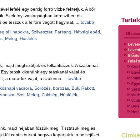
vel lefelé egy percig forró vízbe fektetjük. A bőr
lik. Szeletnyi vastagságban keresztben és
Tarta
be tesszük a félfőre vágott hagymát, ...
tovább
eg téli napokra
,
Szilveszter
,
Farsang
,
Hétvégi ebéd
,
Olvass
ós
,
Meleg
,
Húsfélék
Leves
Leves
Előéte
Húsét
 majd megtisztítjuk és felkarikázzuk. A szalonnát
Csir
. Egy tepsit kikenünk egy teáskanál vajjal és
Egyé
rót, a maradék vajat, a szalonna ...
tovább
Puly
Egyé
köznapi vacsora
,
Sörözés, borozás
,
Buli
,
Rakott
,
Sert
emoska
,
Sós
,
Meleg
,
Zöldség
,
Húsfélék
,
Marh
Vadh
Bels
Hent
Vads
Vegy
k, majd héjában főzzük meg. Tisztítsuk meg és
Külö
Címke
d fél centis burkot hagyva kaparjuk ki a belsejüket.
Halak