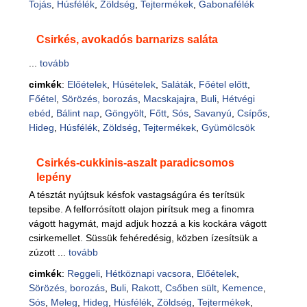
Tojás
,
Húsfélék
,
Zöldség
,
Tejtermékek
,
Gabonafélék
Csirkés, avokadós barnarizs saláta
...
tovább
cimkék
:
Előételek
,
Húsételek
,
Saláták
,
Főétel előtt
,
Főétel
,
Sörözés, borozás
,
Macskajajra
,
Buli
,
Hétvégi
ebéd
,
Bálint nap
,
Göngyölt
,
Főtt
,
Sós
,
Savanyú
,
Csípős
,
Hideg
,
Húsfélék
,
Zöldség
,
Tejtermékek
,
Gyümölcsök
Csirkés-cukkinis-aszalt paradicsomos
lepény
A tésztát nyújtsuk késfok vastagságúra és terítsük
tepsibe. A felforrósított olajon pirítsuk meg a finomra
vágott hagymát, majd adjuk hozzá a kis kockára vágott
csirkemellet. Süssük fehéredésig, közben ízesítsük a
zúzott ...
tovább
cimkék
:
Reggeli
,
Hétköznapi vacsora
,
Előételek
,
Sörözés, borozás
,
Buli
,
Rakott
,
Csőben sült
,
Kemence
,
Sós
,
Meleg
,
Hideg
,
Húsfélék
,
Zöldség
,
Tejtermékek
,