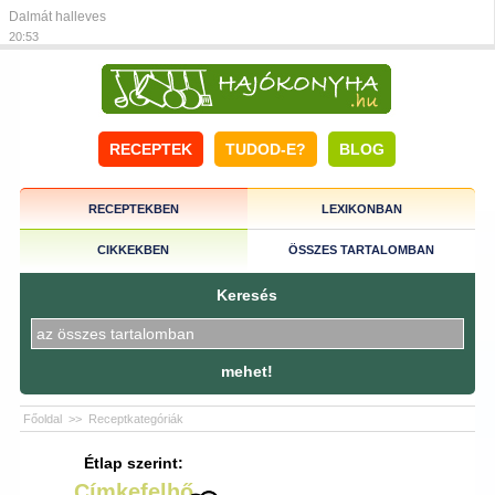
Dalmát halleves
20:53
RECEPTEK
TUDOD-E?
BLOG
RECEPTEKBEN
LEXIKONBAN
CIKKEKBEN
ÖSSZES TARTALOMBAN
Keresés
mehet!
Főoldal
>>
Receptkategóriák
Étlap szerint:
Címkefelhő