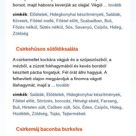
borsot, majd habosra keverjük az olajjal. Végül ...
tovább
cimkék
:
Előételek
,
Hidegkonyhai készítmények
,
Saláták
,
Köretek
,
Főétel mellé
,
Főétel előtt
,
Szabadban
,
Buli
,
Főzés nélkül
,
Sütés nélkül
,
Sós
,
Savanyú
,
Csípős
,
Hideg
,
Zöldség
Csirkehúsos sütőtöksaláta
A csirkemellet kockára vágjuk és a szójaszószból, a
mézből, a zúzott fokhagymából és kevés borsból
készített pácba forgatjuk. Fél órát állni hagyjuk. A
felhevített olajon megpároljuk a finomra vágott
lilahagymát, majd a ...
tovább
cimkék
:
Saláták
,
Előételek
,
Hidegkonyhai készítmények
,
Főétel előtt
,
Sörözés, borozás
,
Hétvégi ebéd
,
Farsang
,
Buli
,
Hirtelen sült
,
Csőben sült
,
Sós
,
Édes
,
Csípős
,
Hideg
,
Húsfélék
,
Zöldség
,
Tojás
,
Tejtermékek
Csirkemáj baconba burkolva