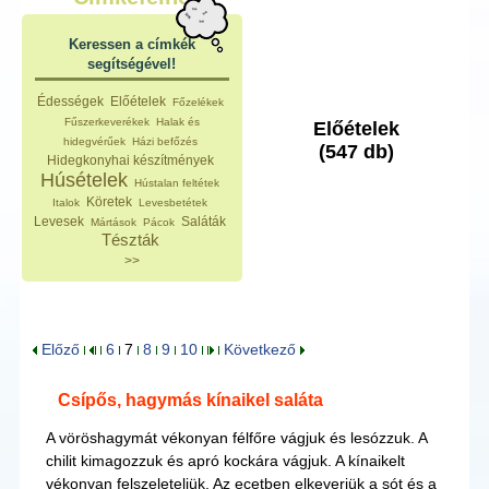
Keressen a címkék
segítségével!
Édességek
Előételek
Főzelékek
Fűszerkeverékek
Halak és
Előételek
hidegvérűek
Házi befőzés
(547 db)
Hidegkonyhai készítmények
Húsételek
Hústalan feltétek
Köretek
Italok
Levesbetétek
Levesek
Saláták
Mártások
Pácok
Tészták
>>
Előző
6
7
8
9
10
Következő
Csípős, hagymás kínaikel saláta
A vöröshagymát vékonyan félfőre vágjuk és lesózzuk. A
chilit kimagozzuk és apró kockára vágjuk. A kínaikelt
vékonyan felszeleteljük. Az ecetben elkeverjük a sót és a