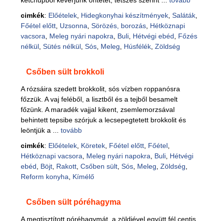
ketchupból keverjünk öntetet, tetszés szerint ...
tovább
cimkék
:
Előételek
,
Hidegkonyhai készítmények
,
Saláták
,
Főétel előtt
,
Uzsonna
,
Sörözés, borozás
,
Hétköznapi
vacsora
,
Meleg nyári napokra
,
Buli
,
Hétvégi ebéd
,
Főzés
nélkül
,
Sütés nélkül
,
Sós
,
Meleg
,
Húsfélék
,
Zöldség
Csőben sült brokkoli
A rózsáira szedett brokkolit, sós vízben roppanósra
főzzük. A vaj feléből, a lisztből és a tejből besamelt
főzünk. A maradék vajjal kikent, zsemlemorzsával
behintett tepsibe szórjuk a lecsepegtetett brokkolit és
leöntjük a ...
tovább
cimkék
:
Előételek
,
Köretek
,
Főétel előtt
,
Főétel
,
Hétköznapi vacsora
,
Meleg nyári napokra
,
Buli
,
Hétvégi
ebéd
,
Böjt
,
Rakott
,
Csőben sült
,
Sós
,
Meleg
,
Zöldség
,
Reform konyha
,
Kímélő
Csőben sült póréhagyma
A megtisztított póréhagymát, a zöldjével együtt fél centis