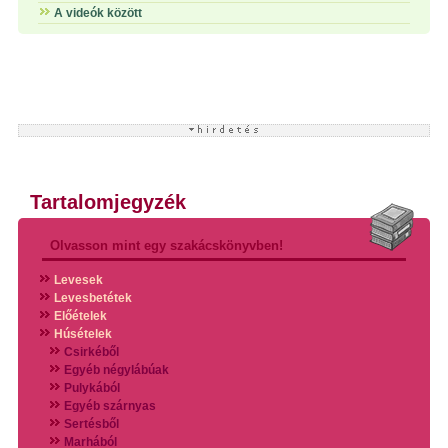
A videók között
Tartalomjegyzék
Olvasson mint egy szakácskönyvben!
Levesek
Levesbetétek
Előételek
Húsételek
Csirkéből
Egyéb négylábúak
Pulykából
Egyéb szárnyas
Sertésből
Marhából