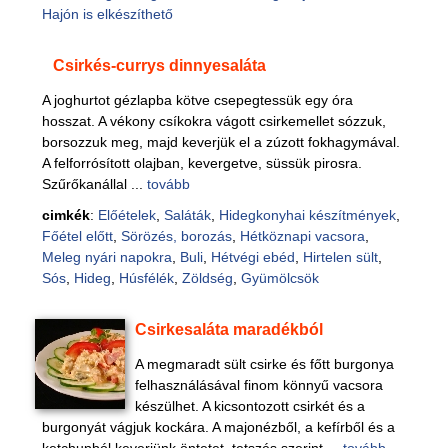
Hajón is elkészíthető
Csirkés-currys dinnyesaláta
A joghurtot gézlapba kötve csepegtessük egy óra
hosszat. A vékony csíkokra vágott csirkemellet sózzuk,
borsozzuk meg, majd keverjük el a zúzott fokhagymával.
A felforrósított olajban, kevergetve, süssük pirosra.
Szűrőkanállal ...
tovább
cimkék
:
Előételek
,
Saláták
,
Hidegkonyhai készítmények
,
Főétel előtt
,
Sörözés, borozás
,
Hétköznapi vacsora
,
Meleg nyári napokra
,
Buli
,
Hétvégi ebéd
,
Hirtelen sült
,
Sós
,
Hideg
,
Húsfélék
,
Zöldség
,
Gyümölcsök
Csirkesaláta maradékból
A megmaradt sült csirke és főtt burgonya
felhasználásával finom könnyű vacsora
készülhet. A kicsontozott csirkét és a
burgonyát vágjuk kockára. A majonézből, a kefírből és a