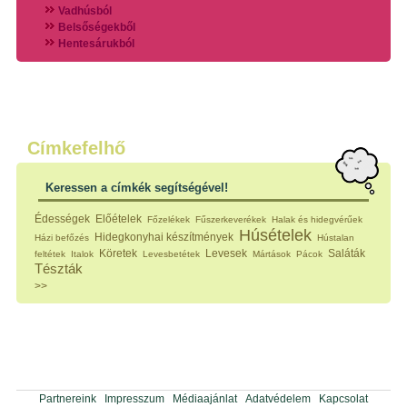
Vadhúsból
Belsőségekből
Hentesárukból
Vadszárnyasokból
Vegyes húsokból
Különleges húsfélékből
Halak
Hidegvérűek
Köretek
Címkefelhő
Klasszikus főzelékek
Hústalan feltétek
Keressen a címkék segítségével!
Zöldséges ételek
Saláták
Édességek
Előételek
Főzelékek
Fűszerkeverékek
Halak és hidegvérűek
Hidegkonyhai készítmények
Húsételek
Hidegkonyhai készítmények
Házi befőzés
Hústalan
Főtt tészták
Köretek
Levesek
Saláták
feltétek
Italok
Levesbetétek
Mártások
Pácok
Zsiradékban sült tészták
Tészták
Sütőben sült tészták
>>
Szendvicsek
Mártások
Főtt-sült tészták
Édességek
Házi befőzés
Pácok
Fűszerkeverékek, ízesítők
Partnereink
Impresszum
Médiaajánlat
Adatvédelem
Kapcsolat
Alkoholos italok