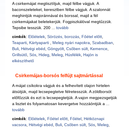
A csirkemájat megtisztítjuk, majd félbe vágjuk. A
baconszeleteket, keresztben félbe vágjuk. A szalonnát
meghintjük majoránnával és borssal, majd a fél
csirkemájakat beletekerjük. Fogpiszkálóval megtűzzük.
Tepsibe tesszük. 200 ...
tovább
cimkék
:
Előételek
,
Sörözés, borozás
,
Főétel előtt
,
Teaparti
,
Kártyaparti
,
Meleg nyári napokra
,
Szabadban
,
Buli
,
Hétvégi ebéd
,
Göngyölt
,
Csőben sült
,
Kemence
,
Grillsütő
,
Sós
,
Hideg
,
Meleg
,
Húsfélék
,
Hajón is
elkészíthető
Csirkemájas-borsós felfújt sajtmártással
A májat csíkokra vágjuk és a felhevített olajon hirtelen
átsütjük, majd lecsepegtetve félretesszük. A zöldborsót
előfőzzük és ezt is lecsepegtetjük. A vajon megpezsgetjük
a lisztet és folyamatosan kevergetve hozzáöntjük a ...
tovább
cimkék
:
Előételek
,
Főétel előtt
,
Főétel
,
Hétköznapi
vacsora
,
Hétvégi ebéd
,
Buli
,
Csőben sült
,
Sós
,
Meleg
,