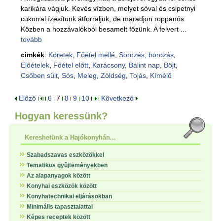
karikára vágjuk. Kevés vízben, melyet sóval és csipetnyi
cukorral ízesítünk átforraljuk, de maradjon roppanós.
Közben a hozzávalókból besamelt főzünk. A felvert ...
tovább
cimkék
:
Köretek
,
Főétel mellé
,
Sörözés, borozás
,
Előételek
,
Főétel előtt
,
Karácsony
,
Bálint nap
,
Böjt
,
Csőben sült
,
Sós
,
Meleg
,
Zöldség
,
Tojás
,
Kímélő
Előző
6
7
8
9
10
Következő
Hogyan keressünk?
Kereshetünk a Hajókonyhán...
Szabadszavas eszközökkel
Tematikus gyűjteményekben
Az alapanyagok között
Konyhai eszközök között
Konyhatechnikai eljárásokban
Minimális tapasztalattal
Képes receptek között