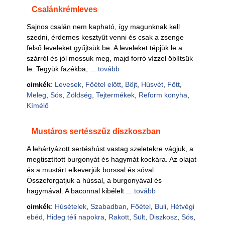
Csalánkrémleves
Sajnos csalán nem kapható, így magunknak kell
szedni, érdemes kesztyűt venni és csak a zsenge
felső leveleket gyűjtsük be. A leveleket tépjük le a
szárról és jól mossuk meg, majd forró vízzel öblítsük
le. Tegyük fazékba, ...
tovább
cimkék
:
Levesek
,
Főétel előtt
,
Böjt
,
Húsvét
,
Főtt
,
Meleg
,
Sós
,
Zöldség
,
Tejtermékek
,
Reform konyha
,
Kímélő
Mustáros sertésszűz diszkoszban
A lehártyázott sertéshúst vastag szeletekre vágjuk, a
megtisztított burgonyát és hagymát kockára. Az olajat
és a mustárt elkeverjük borssal és sóval.
Összeforgatjuk a hússal, a burgonyával és
hagymával. A baconnal kibélelt ...
tovább
cimkék
:
Húsételek
,
Szabadban
,
Főétel
,
Buli
,
Hétvégi
ebéd
,
Hideg téli napokra
,
Rakott
,
Sült
,
Diszkosz
,
Sós
,