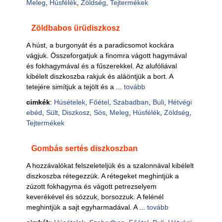
Meleg
,
Húsfélék
,
Zöldség
,
Tejtermékek
Zöldbabos ürüdiszkosz
A húst, a burgonyát és a paradicsomot kockára
vágjuk. Összeforgatjuk a finomra vágott hagymával
és fokhagymával és a fűszerekkel. Az alufóliával
kibélelt diszkoszba rakjuk és aláöntjük a bort. A
tetejére simítjuk a tejölt és a ...
tovább
cimkék
:
Húsételek
,
Főétel
,
Szabadban
,
Buli
,
Hétvégi
ebéd
,
Sült
,
Diszkosz
,
Sós
,
Meleg
,
Húsfélék
,
Zöldség
,
Tejtermékek
Gombás sertés diszkoszban
A hozzávalókat felszeleteljük és a szalonnával kibélelt
diszkoszba rétegezzük. A rétegeket meghintjük a
zúzott fokhagyma és vágott petrezselyem
keverékével és sózzuk, borsozzuk. A felénél
meghintjük a sajt egyharmadával. A ...
tovább