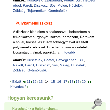
cimkék
:
Húsételek
,
Szabadban
,
Főétel
,
Buli
,
Hétvégi
ebéd
,
Párolt
,
Diszkosz
,
Sós
,
Meleg
,
Húsfélék
,
Zöldség
,
Tejtermékek
,
Gombafélék
Pulykamelldiszkosz
A diszkosz kibélelem a szalonnával, beleterítem a
felkarikázott burgonyát, sózom, borsozom, Rárakom
a sóval, borssal és zúzott fokhagymával ízesített
pulykamellszeleteket. Erre halmozom a szeletelt,
kicsumázott almát, paprikát, a ...
tovább
cimkék
:
Húsételek
,
Főétel
,
Hétvégi ebéd
,
Buli
,
Rakott
,
Párolt
,
Diszkosz
,
Sós
,
Meleg
,
Húsfélék
,
Zöldség
,
Gyümölcsök
Előző
11
12
13
14
15
16
17
18
19
20
Következő
Hogyan keressünk?
Kereshetünk a Hajókonyhán...