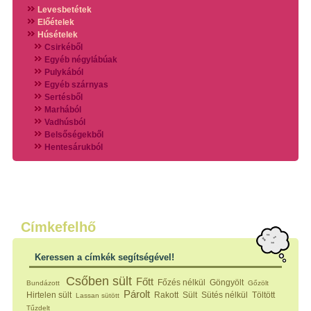
Levesbetétek
Előételek
Húsételek
Csirkéből
Egyéb négylábúak
Pulykából
Egyéb szárnyas
Sertésből
Marhából
Vadhúsból
Belsőségekből
Hentesárukból
Vadszárnyasokból
Vegyes húsokból
Különleges húsfélékből
Halak
Hidegvérűek
Köretek
Címkefelhő
Klasszikus főzelékek
Hústalan feltétek
Keressen a címkék segítségével!
Zöldséges ételek
Saláták
Csőben sült
Főtt
Főzés nélkül
Göngyölt
Bundázott
Gőzölt
Hidegkonyhai készítmények
Párolt
Hirtelen sült
Rakott
Sült
Sütés nélkül
Töltött
Lassan sütött
Főtt tészták
Tűzdelt
Zsiradékban sült tészták