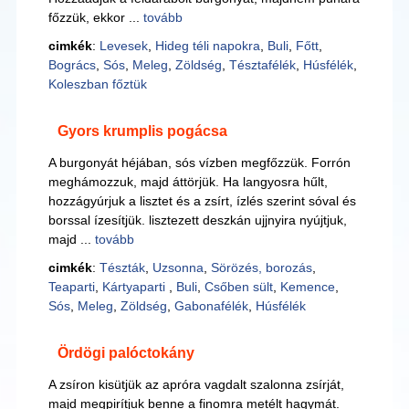
főzzük, ekkor ...
tovább
cimkék
:
Levesek
,
Hideg téli napokra
,
Buli
,
Főtt
,
Bogrács
,
Sós
,
Meleg
,
Zöldség
,
Tésztafélék
,
Húsfélék
,
Koleszban főztük
Gyors krumplis pogácsa
A burgonyát héjában, sós vízben megfőzzük. Forrón
meghámozzuk, majd áttörjük. Ha langyosra hűlt,
hozzágyúrjuk a lisztet és a zsírt, ízlés szerint sóval és
borssal ízesítjük. lisztezett deszkán ujjnyira nyújtjuk,
majd ...
tovább
cimkék
:
Tészták
,
Uzsonna
,
Sörözés, borozás
,
Teaparti
,
Kártyaparti
,
Buli
,
Csőben sült
,
Kemence
,
Sós
,
Meleg
,
Zöldség
,
Gabonafélék
,
Húsfélék
Ördögi palóctokány
A zsíron kisütjük az apróra vagdalt szalonna zsírját,
majd megpirítjuk benne a finomra metélt hagymát.