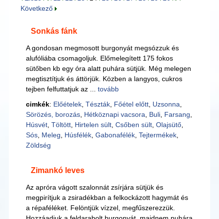
Következő
Sonkás fánk
A gondosan megmosott burgonyát megsózzuk és
alufóliába csomagoljuk. Előmelegített 175 fokos
sütőben kb egy óra alatt puhára sütjük. Még melegen
megtisztítjuk és áttörjük. Közben a langyos, cukros
tejben felfuttatjuk az ...
tovább
cimkék
:
Előételek
,
Tészták
,
Főétel előtt
,
Uzsonna
,
Sörözés, borozás
,
Hétköznapi vacsora
,
Buli
,
Farsang
,
Húsvét
,
Töltött
,
Hirtelen sült
,
Csőben sült
,
Olajsütő
,
Sós
,
Meleg
,
Húsfélék
,
Gabonafélék
,
Tejtermékek
,
Zöldség
Zimankó leves
Az apróra vágott szalonnát zsírjára sütjük és
megpirítjuk a zsiradékban a felkockázott hagymát és
a répaféléket. Felöntjük vízzel, megfűszerezzük.
Hozzáadjuk a feldarabolt burgonyát, majdnem puhára