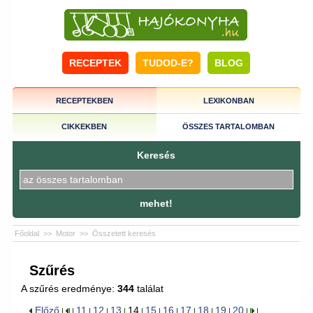
RECEPTEK
TUDOD-E?
BLOG
RECEPTEKBEN
LEXIKONBAN
CIKKEKBEN
ÖSSZES TARTALOMBAN
Keresés
mehet!
Főoldal
>>
Motor
>>
Összetett keresés
Szűrés
A szűrés eredménye:
344
találat
Előző
11
12
13
14
15
16
17
18
19
20