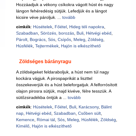
Hozzáadjuk a vékony csíkokra vágott húst és nagy
lángon fehéredésig sütjük. Lefedjük és a lángot
kicsire véve pároljuk. ...
tovább
cimkék
:
Húsételek
,
Főétel
,
Hideg téli napokra
,
Szabadban
,
Sörözés, borozás
,
Buli
,
Hétvégi ebéd
,
Párolt
,
Bogrács
,
Sós
,
Csípős
,
Meleg
,
Zöldség
,
Húsfélék
,
Tejtermékek
,
Hajón is elkészíthető
Zöldséges bárányragu
A zöldségeket feldaraboljuk, a húst nem túl nagy
kockára vágjuk. A pirospaprikát a liszttel
összekeverjük és a húst beleforgatjuk. A felforrósított
olajon pirosra sütjük, majd kivéve, félre tesszük. A
sütőzsiradékba öntjük a ...
tovább
cimkék
:
Húsételek
,
Főétel
,
Buli
,
Karácsony
,
Bálint
nap
,
Hétvégi ebéd
,
Szabadban
,
Csőben sült
,
Kemence
,
Római tál
,
Sós
,
Meleg
,
Húsfélék
,
Zöldség
,
Kímélő
,
Hajón is elkészíthető