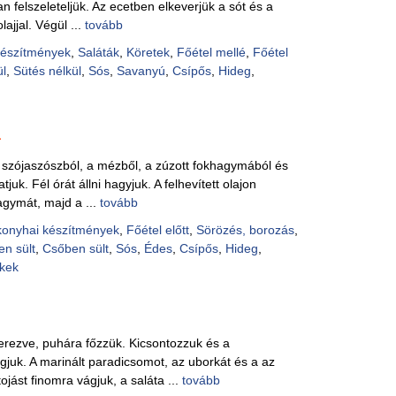
n felszeleteljük. Az ecetben elkeverjük a sót és a
ajjal. Végül ...
tovább
készítmények
,
Saláták
,
Köretek
,
Főétel mellé
,
Főétel
l
,
Sütés nélkül
,
Sós
,
Savanyú
,
Csípős
,
Hideg
,
a
a szójaszószból, a mézből, a zúzott fokhagymából és
juk. Fél órát állni hagyjuk. A felhevített olajon
agymát, majd a ...
tovább
konyhai készítmények
,
Főétel előtt
,
Sörözés, borozás
,
en sült
,
Csőben sült
,
Sós
,
Édes
,
Csípős
,
Hideg
,
kek
zerezve, puhára főzzük. Kicsontozzuk és a
gjuk. A marinált paradicsomot, az uborkát és a az
jást finomra vágjuk, a saláta ...
tovább