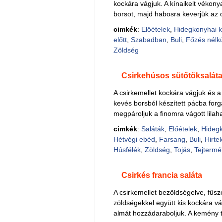
kockára vágjuk. A kínaikelt vékonya
borsot, majd habosra keverjük az ol
cimkék
:
Előételek
,
Hidegkonyhai 
előtt
,
Szabadban
,
Buli
,
Főzés nélkü
Zöldség
Csirkehúsos sütőtöksalát
A csirkemellet kockára vágjuk és 
kevés borsból készített pácba forgat
megpároljuk a finomra vágott lilah
cimkék
:
Saláták
,
Előételek
,
Hideg
Hétvégi ebéd
,
Farsang
,
Buli
,
Hirtel
Húsfélék
,
Zöldség
,
Tojás
,
Tejtermé
Csirkés francia saláta
A csirkemellet bezöldségelve, fűs
zöldségekkel együtt kis kockára vá
almát hozzádaraboljuk. A kemény to