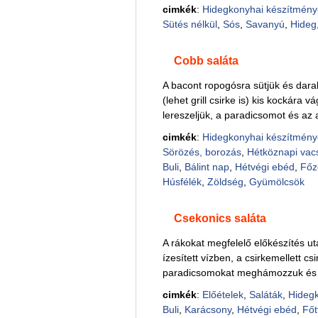
cimkék
:
Hidegkonyhai készítmény
Sütés nélkül
,
Sós
,
Savanyú
,
Hideg
Cobb saláta
A bacont ropogósra sütjük és darabok
(lehet grill csirke is) kis kockára v
lereszeljük, a paradicsomot és az 
cimkék
:
Hidegkonyhai készítmény
Sörözés, borozás
,
Hétköznapi vac
Buli
,
Bálint nap
,
Hétvégi ebéd
,
Főz
Húsfélék
,
Zöldség
,
Gyümölcsök
Csekonics saláta
A rákokat megfelelő előkészítés 
ízesített vízben, a csirkemellett 
paradicsomokat meghámozzuk és g
cimkék
:
Előételek
,
Saláták
,
Hideg
Buli
,
Karácsony
,
Hétvégi ebéd
,
Főt