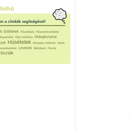
nleges húsfélékből
felhő
vérűek
ek
en a címkék segítségével!
ikus főzelékek
an feltétek
ek
Előételek
Főzelékek
Fűszerkeverékek
ges ételek
Hidegkonyhai
idegvérűek
Házi befőzés
k
Húsételek
nyek
Hústalan feltétek
Italok
konyhai készítmények
Levesek
evesbetétek
Mártások
Pácok
észták
Tészták
ékban sült tészták
n sült tészták
vicsek
sok
lt tészták
égek
efőzés
keverékek, ízesítők
los italok
lmentes italok
 receptek