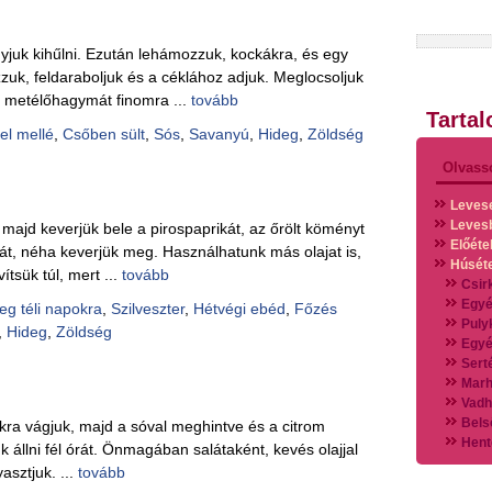
yjuk kihűlni. Ezután lehámozzuk, kockákra, és egy
uk, feldaraboljuk és a céklához adjuk. Meglocsoljuk
a metélőhagymát finomra ...
tovább
Tarta
el mellé
,
Csőben sült
,
Sós
,
Savanyú
,
Hideg
,
Zöldség
Olvass
Leves
Leves
majd keverjük bele a pirospaprikát, az őrölt köményt
Előéte
kát, néha keverjük meg. Használhatunk más olajat is,
Húsét
ítsük túl, mert ...
tovább
Csir
Egyé
eg téli napokra
,
Szilveszter
,
Hétvégi ebéd
,
Főzés
Puly
,
Hideg
,
Zöldség
Egyé
Sert
Marh
Vadh
Bels
okra vágjuk, majd a sóval meghintve és a citrom
Hent
 állni fél órát. Önmagában salátaként, kevés olajjal
Vads
asztjuk. ...
tovább
Vegy