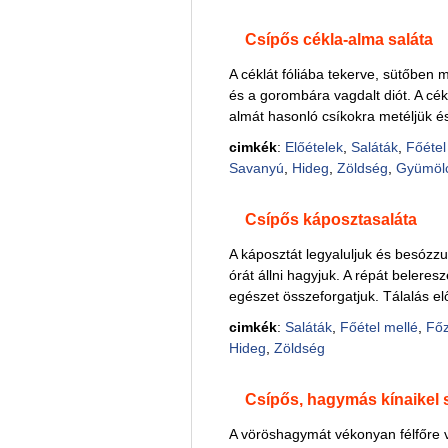
Csípős cékla-alma saláta
A céklát fóliába tekerve, sütőben 
és a gorombára vagdalt diót. A cé
almát hasonló csíkokra metéljük é
cimkék
:
Előételek
,
Saláták
,
Főétel 
Savanyú
,
Hideg
,
Zöldség
,
Gyümöl
Csípős káposztasaláta
A káposztát legyaluljuk és besózzu
órát állni hagyjuk. A répát beleres
egészet összeforgatjuk. Tálalás elő
cimkék
:
Saláták
,
Főétel mellé
,
Főz
Hideg
,
Zöldség
Csípős, hagymás kínaikel 
A vöröshagymát vékonyan félfőre v