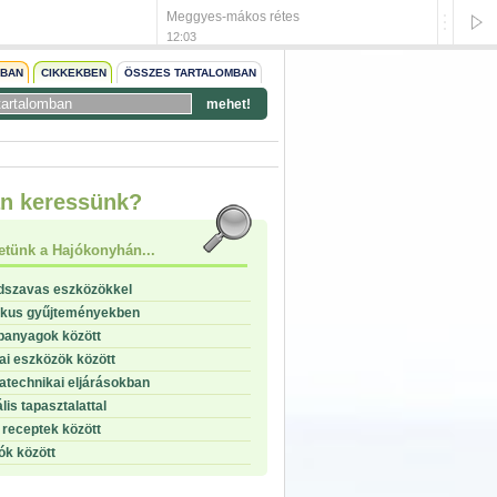
Meggyes-mákos rétes
Görög f
12:03
12:03
NBAN
CIKKEKBEN
ÖSSZES TARTALOMBAN
mehet!
start
n keressünk?
stop
etünk a Hajókonyhán...
dszavas eszközökkel
ikus gyűjteményekben
panyagok között
i eszközök között
technikai eljárásokban
lis tapasztalattal
receptek között
ók között