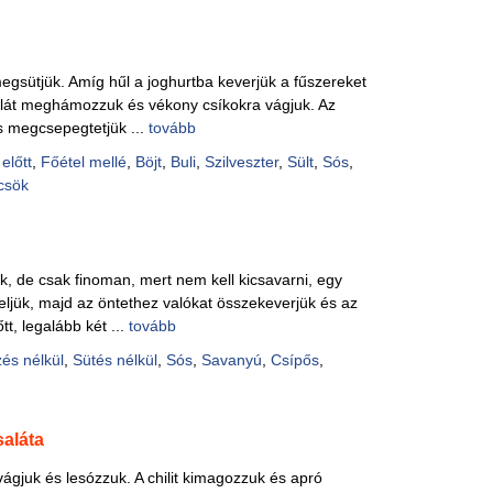
megsütjük. Amíg hűl a joghurtba keverjük a fűszereket
klát meghámozzuk és vékony csíkokra vágjuk. Az
s megcsepegtetjük ...
tovább
előtt
,
Főétel mellé
,
Böjt
,
Buli
,
Szilveszter
,
Sült
,
Sós
,
csök
k, de csak finoman, mert nem kell kicsavarni, egy
zeljük, majd az öntethez valókat összekeverjük és az
tt, legalább két ...
tovább
és nélkül
,
Sütés nélkül
,
Sós
,
Savanyú
,
Csípős
,
saláta
ágjuk és lesózzuk. A chilit kimagozzuk és apró