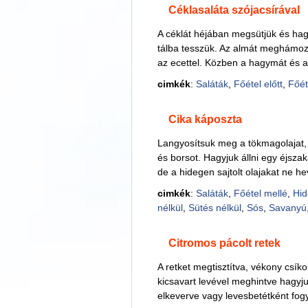
Céklasaláta szójacsírával
A céklát héjában megsütjük és hag
tálba tesszük. Az almát meghámozz
az ecettel. Közben a hagymát és 
cimkék
:
Saláták
,
Főétel előtt
,
Főét
Cika káposzta
Langyosítsuk meg a tökmagolajat, 
és borsot. Hagyjuk állni egy éjsza
de a hidegen sajtolt olajakat ne hev
cimkék
:
Saláták
,
Főétel mellé
,
Hid
nélkül
,
Sütés nélkül
,
Sós
,
Savanyú
Citromos pácolt retek
A retket megtisztítva, vékony csík
kicsavart levével meghintve hagyjuk
elkeverve vagy levesbetétként fogy