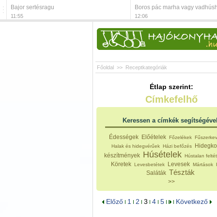
Bajor sertésragu
Boros pác marha vagy vadhús
11:55
12:06
Főoldal
>>
Receptkategóriák
Étlap szerint:
Címkefelhő
Keressen a címkék segítségéve
Édességek
Előételek
Főzelékek
Fűszerke
Hidegko
Halak és hidegvérűek
Házi befőzés
Húsételek
készítmények
Hústalan felté
Köretek
Levesek
Levesbetétek
Mártások
Tészták
Saláták
>>
Előző
1
2
3
4
5
Következő