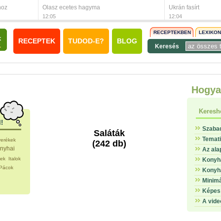
hoz
Olasz ecetes hagyma
Ukrán fasírt
12:05
12:04
RECEPTEKBEN
LEXIKO
RECEPTEK
TUDOD-E?
BLOG
Keresés
Hogya
Keresh
l!
Szaba
Saláták
Temat
verékek
(242 db)
nyhai
Az ala
tek
Italok
Konyha
Pácok
Konyha
Minimá
Képes 
A vide