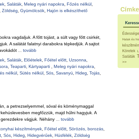
Külö
ek
,
Saláták
,
Meleg nyári napokra
,
Főzés nélkül
,
Címke
Halak
,
Zöldség
,
Gyümölcsök
,
Hajón is elkészíthető
Hideg
Köret
Keress
Klassz
Hústal
Édesség
Zöldsé
ra vagdaljuk. A főtt tojást, a sült vagy főtt csirkét,
Halak és h
Salátá
ágjuk. A salátát falatnyi darabokra tépkedjük. A sajtot
készítmé
Hideg
avokádót ...
tovább
Köretek
L
Főtt t
Saláták
Zsirad
ek
,
Saláták
,
Előételek
,
Főétel előtt
,
Uzsonna
,
>>
Sütőbe
sora
,
Teaparti
,
Kártyaparti
,
Meleg nyári napokra
,
Szend
és nélkül
,
Sütés nélkül
,
Sós
,
Savanyú
,
Hideg
,
Tojás
,
Mártá
Főtt-sü
Édess
Házi b
Pácok
Fűszer
után, a petrezselyemmel, sóval és köménymaggal
Alkoho
csirkehúslevesben megfőzzük, majd hűlni hagyjuk. A
Alkoho
erezdekre vágjuk. Néhány ...
tovább
Képes
konyhai készítmények
,
Főétel előtt
,
Sörözés, borozás
,
t
,
Sós
,
Hideg
,
Hidegvérűek
,
Húsfélék
,
Zöldség