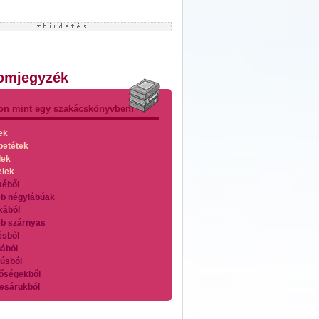
lomjegyzék
on mint egy szakácskönyvben!
ek
betétek
lek
elek
kéből
b négylábúak
kából
b szárnyas
ésből
ából
úsból
őségekből
esárukból
zárnyasokból
es húsokból