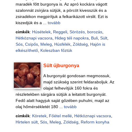
maradék főtt burgonya is. Az apró kockára vágott
szalonnát zsírjára sütjük, a pörcöt kivesszük és a
zsiradékon megpirítjuk a felkarikázott virslit. Ezt is
kiszedjük és a ...
tovább
cimkék
:
Húsételek
,
Reggeli
,
Sörözés, borozás
,
Hétköznapi vacsora
,
Hideg téli napokra
,
Buli
,
Sült
,
Sós
,
Csípős
,
Meleg
,
Húsfélék
,
Zöldség
,
Hajón is
elkészíthető
,
Koleszban főztük
Sült újburgonya
A burgonyát gondosan megmossuk,
majd szükség szerint feldaraboljuk. Az
olajat felhevítjük 160 fokra és
részletekben sárgára sütjük a leitatott burgonyát.
Fedő alatt hagyjuk saját gőzében puhulni, majd az
olaj hőmérsékletét 180 ...
tovább
cimkék
:
Köretek
,
Főétel mellé
,
Hétköznapi vacsora
,
Hirtelen sült
,
Sós
,
Meleg
,
Zöldség
,
Reform konyha