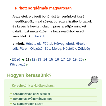
Pirított borjúérmék magyarosan
A szeletekre vágott borjúhúst tenyerünkkel kissé
megütögetjük, majd sózva, borsozva lisztbe forgatjuk
és kevés felhevített olajon, pirosra sütjük mindkét
oldalát. Ezt megelőzően, a hozzávalókból lecsót
készítünk. A ...
tovább
cimkék
:
Húsételek
,
Főétel
,
Hétvégi ebéd
,
Hirtelen
sült
,
Párolt
,
Olajsütő
,
Sós
,
Meleg
,
Húsfélék
,
Zöldség
Előző
11
12
13
14
15
16
17
18
19
20
Következő
Hogyan keressünk?
Kereshetünk a Hajókonyhán...
Szabadszavas eszközökkel
Tematikus gyűjteményekben
Az alapanyagok között