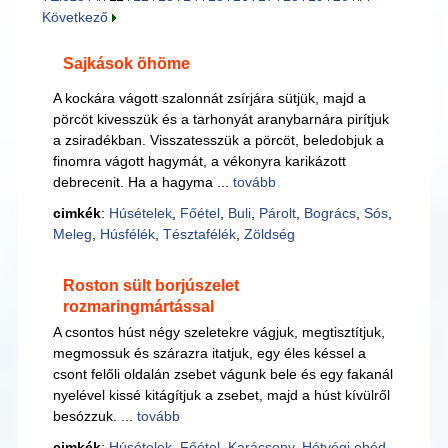
Következő
Sajkások öhöme
A kockára vágott szalonnát zsírjára sütjük, majd a
pörcöt kivesszük és a tarhonyát aranybarnára pirítjuk
a zsiradékban. Visszatesszük a pörcöt, beledobjuk a
finomra vágott hagymát, a vékonyra karikázott
debrecenit. Ha a hagyma ...
tovább
cimkék
:
Húsételek
,
Főétel
,
Buli
,
Párolt
,
Bogrács
,
Sós
,
Meleg
,
Húsfélék
,
Tésztafélék
,
Zöldség
Roston sült borjúszelet
rozmaringmártással
A csontos húst négy szeletekre vágjuk, megtisztítjuk,
megmossuk és szárazra itatjuk, egy éles késsel a
csont felőli oldalán zsebet vágunk bele és egy fakanál
nyelével kissé kitágítjuk a zsebet, majd a húst kívülről
besózzuk. ...
tovább
cimkék
:
Húsételek
,
Főétel
,
Karácsony
,
Hétvégi ebéd
,