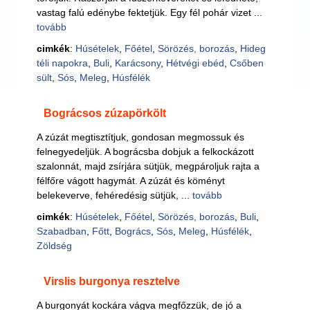
vastag falú edénybe fektetjük. Egy fél pohár vizet ...
tovább
cimkék
:
Húsételek
,
Főétel
,
Sörözés, borozás
,
Hideg
téli napokra
,
Buli
,
Karácsony
,
Hétvégi ebéd
,
Csőben
sült
,
Sós
,
Meleg
,
Húsfélék
Bográcsos zúzapörkölt
A zúzát megtisztítjuk, gondosan megmossuk és
felnegyedeljük. A bográcsba dobjuk a felkockázott
szalonnát, majd zsírjára sütjük, megpároljuk rajta a
félfőre vágott hagymát. A zúzát és köményt
belekeverve, fehéredésig sütjük, ...
tovább
cimkék
:
Húsételek
,
Főétel
,
Sörözés, borozás
,
Buli
,
Szabadban
,
Főtt
,
Bogrács
,
Sós
,
Meleg
,
Húsfélék
,
Zöldség
Virslis burgonya resztelve
A burgonyát kockára vágva megfőzzük, de jó a