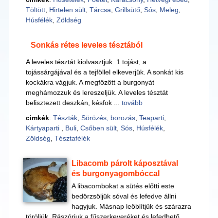
Töltött
,
Hirtelen sült
,
Tárcsa
,
Grillsütő
,
Sós
,
Meleg
,
Húsfélék
,
Zöldség
Sonkás rétes leveles tésztából
A leveles tésztát kiolvasztjuk. 1 tojást, a
tojássárgájával és a tejföllel elkeverjük. A sonkát kis
kockákra vágjuk. A megfőzött a burgonyát
meghámozzuk és lereszeljük. A leveles tésztát
belisztezett deszkán, késfok ...
tovább
cimkék
:
Tészták
,
Sörözés, borozás
,
Teaparti
,
Kártyaparti
,
Buli
,
Csőben sült
,
Sós
,
Húsfélék
,
Zöldség
,
Tésztafélék
Libacomb párolt káposztával
és burgonyagombóccal
A libacombokat a sütés előtti este
bedörzsöljük sóval és lefedve állni
hagyjuk. Másnap leöblítjük és szárazra
töröljük. Rászórjuk a fűszerkeveréket és lefedhető,