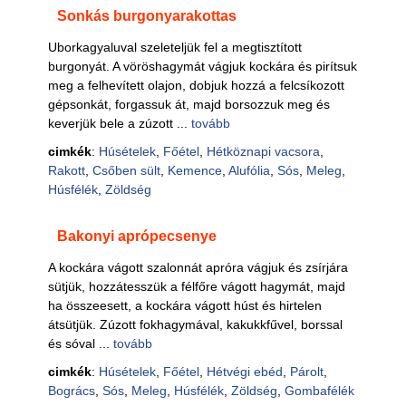
Sonkás burgonyarakottas
Uborkagyaluval szeleteljük fel a megtisztított
burgonyát. A vöröshagymát vágjuk kockára és pirítsuk
meg a felhevített olajon, dobjuk hozzá a felcsíkozott
gépsonkát, forgassuk át, majd borsozzuk meg és
keverjük bele a zúzott ...
tovább
cimkék
:
Húsételek
,
Főétel
,
Hétköznapi vacsora
,
Rakott
,
Csőben sült
,
Kemence
,
Alufólia
,
Sós
,
Meleg
,
Húsfélék
,
Zöldség
Bakonyi aprópecsenye
A kockára vágott szalonnát apróra vágjuk és zsírjára
sütjük, hozzátesszük a félfőre vágott hagymát, majd
ha összeesett, a kockára vágott húst és hirtelen
átsütjük. Zúzott fokhagymával, kakukkfűvel, borssal
és sóval ...
tovább
cimkék
:
Húsételek
,
Főétel
,
Hétvégi ebéd
,
Párolt
,
Bogrács
,
Sós
,
Meleg
,
Húsfélék
,
Zöldség
,
Gombafélék