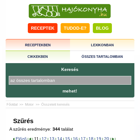
RECEPTEK
TUDOD-E?
BLOG
RECEPTEKBEN
LEXIKONBAN
CIKKEKBEN
ÖSSZES TARTALOMBAN
Keresés
mehet!
Főoldal
>>
Motor
>>
Összetett keresés
Szűrés
A szűrés eredménye:
344
találat
Előző
11
12
13
14
15
16
17
18
19
20