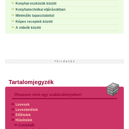
Konyhai eszközök között
Konyhatechnikai eljárásokban
Minimális tapasztalattal
Képes receptek között
A videók között
Tartalomjegyzék
Olvasson mint egy szakácskönyvben!
Levesek
Levesbetétek
Előételek
Húsételek
Csirkéből