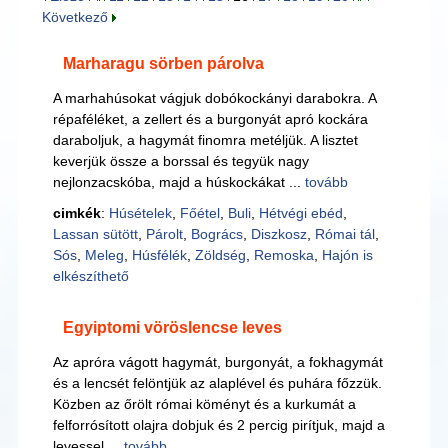
Következő
Marharagu sörben párolva
A marhahúsokat vágjuk dobókockányi darabokra. A
répaféléket, a zellert és a burgonyát apró kockára
daraboljuk, a hagymát finomra metéljük. A lisztet
keverjük össze a borssal és tegyük nagy
nejlonzacskóba, majd a húskockákat ...
tovább
cimkék
:
Húsételek
,
Főétel
,
Buli
,
Hétvégi ebéd
,
Lassan sütött
,
Párolt
,
Bogrács
,
Diszkosz
,
Római tál
,
Sós
,
Meleg
,
Húsfélék
,
Zöldség
,
Remoska
,
Hajón is
elkészíthető
Egyiptomi vöröslencse leves
Az apróra vágott hagymát, burgonyát, a fokhagymát
és a lencsét felöntjük az alaplével és puhára főzzük.
Közben az őrölt római köményt és a kurkumát a
felforrósított olajra dobjuk és 2 percig pirítjuk, majd a
levessel ...
tovább