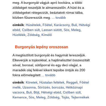
meg. A burgonyát vágjuk apró kockára, a többi
zöldséget reszeljük le almareszelőn. A húst és a
zöldségeket rétegezzük, beáztatott római tálba,
közben fűszerezzük meg. ...
tovább
cimkék
:
Húsételek
,
Főétel
,
Karácsony
,
Buli
,
Hétvégi
ebéd
,
Csőben sült
,
Lassan sütött
,
Sós
,
Meleg
,
Húsfélék
,
Zöldség
,
Kímélő
Burgonyás lepény oroszosan
A megtisztított burgonyát és hagymát lereszeljük.
Elkeverjük a tojásokkal, a hajdinaliszttel összeszitált
sóval, borssal, sütőporral és egy deci olajjal, a
maradék olaj felével kikent tepsibe öntjük és 200
fokra előmelegített ...
tovább
cimkék
:
Köretek
,
Hústalan feltétek
,
Reggeli
,
Főétel
mellé
,
Uzsonna
,
Sörözés, borozás
,
Hétköznapi
vacsora
,
Buli
,
Böjt
,
Hétvégi ebéd
,
Csőben sült
,
Kemence
,
Sós
,
Meleg
,
Zöldség
,
Tojás
,
Tejtermékek