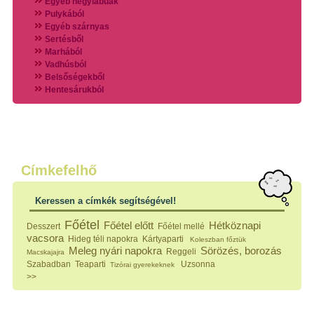
Egyéb négylábúak
Pulykából
Egyéb szárnyas
Sertésből
Marhából
Vadhúsból
Belsőségekből
Hentesárukból
Vadszárnyasokból
Vegyes húsokból
Különleges húsfélékből
Halak
Hidegvérűek
Köretek
Címkefelhő
Klasszikus főzelékek
Hústalan feltétek
Keressen a címkék segítségével!
Zöldséges ételek
Saláták
Főétel
Főétel előtt
Hétköznapi
Desszert
Főétel mellé
Hidegkonyhai készítmények
vacsora
Hideg téli napokra
Kártyaparti
Koleszban főztük
Főtt tészták
Meleg nyári napokra
Sörözés, borozás
Reggeli
Macskajajra
Zsiradékban sült tészták
Szabadban
Teaparti
Uzsonna
Tizórai gyerekeknek
Sütőben sült tészták
>>
Szendvicsek
Mártások
Főtt-sült tészták