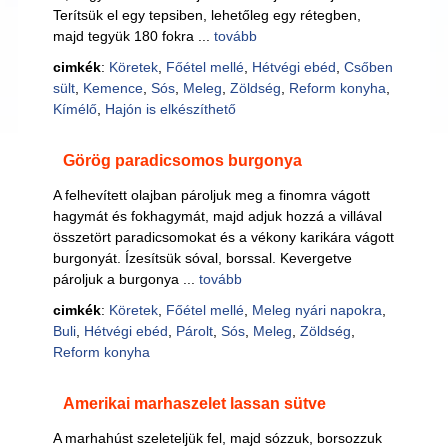
Terítsük el egy tepsiben, lehetőleg egy rétegben,
majd tegyük 180 fokra ...
tovább
cimkék
:
Köretek
,
Főétel mellé
,
Hétvégi ebéd
,
Csőben
sült
,
Kemence
,
Sós
,
Meleg
,
Zöldség
,
Reform konyha
,
Kímélő
,
Hajón is elkészíthető
Görög paradicsomos burgonya
A felhevített olajban pároljuk meg a finomra vágott
hagymát és fokhagymát, majd adjuk hozzá a villával
összetört paradicsomokat és a vékony karikára vágott
burgonyát. Ízesítsük sóval, borssal. Kevergetve
pároljuk a burgonya ...
tovább
cimkék
:
Köretek
,
Főétel mellé
,
Meleg nyári napokra
,
Buli
,
Hétvégi ebéd
,
Párolt
,
Sós
,
Meleg
,
Zöldség
,
Reform konyha
Amerikai marhaszelet lassan sütve
A marhahúst szeleteljük fel, majd sózzuk, borsozzuk