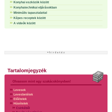
Konyhai eszközök között
Konyhatechnikai eljárásokban
Minimális tapasztalattal
Képes receptek között
A videók között
Tartalomjegyzék
Olvasson mint egy szakácskönyvben!
Levesek
Levesbetétek
Előételek
Húsételek
Csirkéből