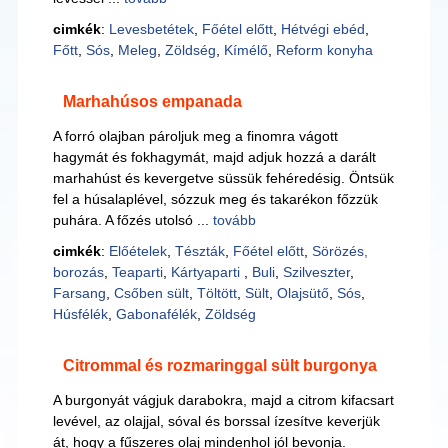
cimkék
:
Levesbetétek
,
Főétel előtt
,
Hétvégi ebéd
,
Főtt
,
Sós
,
Meleg
,
Zöldség
,
Kímélő
,
Reform konyha
Marhahúsos empanada
A forró olajban pároljuk meg a finomra vágott
hagymát és fokhagymát, majd adjuk hozzá a darált
marhahúst és kevergetve süssük fehéredésig. Öntsük
fel a húsalaplével, sózzuk meg és takarékon főzzük
puhára. A főzés utolsó ...
tovább
cimkék
:
Előételek
,
Tészták
,
Főétel előtt
,
Sörözés,
borozás
,
Teaparti
,
Kártyaparti
,
Buli
,
Szilveszter
,
Farsang
,
Csőben sült
,
Töltött
,
Sült
,
Olajsütő
,
Sós
,
Húsfélék
,
Gabonafélék
,
Zöldség
Citrommal és rozmaringgal sült burgonya
A burgonyát vágjuk darabokra, majd a citrom kifacsart
levével, az olajjal, sóval és borssal ízesítve keverjük
át, hogy a fűszeres olaj mindenhol jól bevonja.