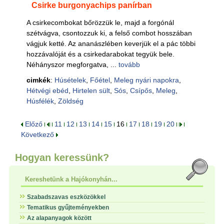
Csirke burgonyachips panírban
A csirkecombokat bőrözzük le, majd a forgónál
szétvágva, csontozzuk ki, a felső combot hosszában
vágjuk ketté. Az ananászlében keverjük el a pác többi
hozzávalóját és a csirkedarabokat tegyük bele.
Néhányszor megforgatva, ...
tovább
cimkék
:
Húsételek
,
Főétel
,
Meleg nyári napokra
,
Hétvégi ebéd
,
Hirtelen sült
,
Sós
,
Csípős
,
Meleg
,
Húsfélék
,
Zöldség
Előző
11
12
13
14
15
16
17
18
19
20
Következő
Hogyan keressünk?
Kereshetünk a Hajókonyhán...
Szabadszavas eszközökkel
Tematikus gyűjteményekben
Az alapanyagok között