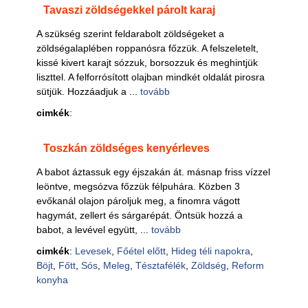
Tavaszi zöldségekkel párolt karaj
A szükség szerint feldarabolt zöldségeket a
zöldségalaplében roppanósra főzzük. A felszeletelt,
kissé kivert karajt sózzuk, borsozzuk és meghintjük
liszttel. A felforrósított olajban mindkét oldalát pirosra
sütjük. Hozzáadjuk a ...
tovább
cimkék
:
Toszkán zöldséges kenyérleves
A babot áztassuk egy éjszakán át. másnap friss vízzel
leöntve, megsózva főzzük félpuhára. Közben 3
evőkanál olajon pároljuk meg, a finomra vágott
hagymát, zellert és sárgarépát. Öntsük hozzá a
babot, a levével együtt, ...
tovább
cimkék
:
Levesek
,
Főétel előtt
,
Hideg téli napokra
,
Böjt
,
Főtt
,
Sós
,
Meleg
,
Tésztafélék
,
Zöldség
,
Reform
konyha