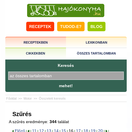
RECEPTEK
TUDOD-E?
BLOG
RECEPTEKBEN
LEXIKONBAN
CIKKEKBEN
ÖSSZES TARTALOMBAN
Keresés
mehet!
Főoldal
>>
Motor
>>
Összetett keresés
Szűrés
A szűrés eredménye:
344
találat
Előző
11
12
13
14
15
16
17
18
19
20